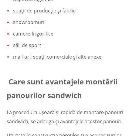
spații de producție și fabrici
showroomuri
camere frigorifice
săli de sport
mall-uri, spații comerciale și alte anexe.
Care sunt avantajele montării
panourilor sandwich
La procedura ușoară și rapidă de
montare panouri
sandwich
, se adaugă și avantajele acestor panouri.
Utilizate în construcția pereților și a acoperișurilor,