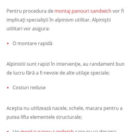
Pentru procedura de
montaj panouri sandwich
vor fi
implicați specialiști în
alpinism utilitar
. Alpiniștii
utilitari vor asigura:
O montare rapidă
Alpinistii sunt rapizi în intervenție, au randament bun
de lucru fără a fi nevoie de alte utilaje speciale;
Costuri reduse
Aceștia nu utilizează nacele, schele, macara pentru a
putea lifta elementele structurale;
Un
montaj panou sandwich
care nu va deranja