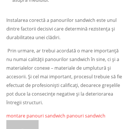
asupra mediului.
Instalarea corectă a panourilor sandwich este unul
dintre factorii decisivi care determină rezistența și
durabilitatea unei clădiri.
Prin urmare, ar trebui acordată o mare importanță
nu numai calității panourilor sandwich în sine, ci și a
materialelor conexe – materiale de umplutură și
accesorii. Și cel mai important, procesul trebuie să fie
efectuat de profesioniști calificați, deoarece greșelile
pot duce la consecințe negative și la deteriorarea
întregii structuri.
montare panouri sandwich
panouri sandwich