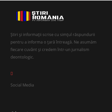
Știri și informații scrise cu simțul răspundurii
pentru a informa o țară întreagă. Ne asumăm
fiecare cuvânt și credem într-un jurnalism
deontologic.
Social Media