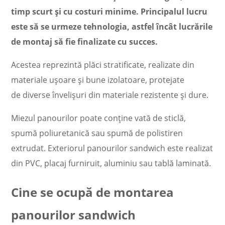
timp scurt și cu costuri minime. Principalul lucru
este să se urmeze tehnologia, astfel încât lucrările
de montaj să fie finalizate cu succes.
Acestea reprezintă plăci stratificate, realizate din
materiale ușoare și
bune izolatoare
, protejate
de diverse învelișuri din materiale rezistente și dure.
Miezul panourilor poate conține vată de sticlă,
spumă poliuretanică sau spumă de
polistiren
extrudat
. Exteriorul panourilor sandwich este realizat
din PVC, placaj furniruit, aluminiu sau tablă laminată.
Cine se ocupă de montarea
panourilor sandwich