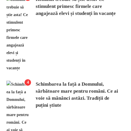
stimulent primesc firmele care
angajează elevi și studenți în vacanțe
4
Schimbarea la față a Domnului,
sărbătoare mare pentru români. Ce ai
voie să mânânci astăzi. Tradiții de
puțini știute