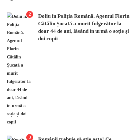
2
Doliu în Poliția Română. Agentul Florin
Cătălin Șucată a murit fulgerător la
doar 44 de ani, lăsând în urmă o soție și
doi copii
3
Românii trebuie să știe asta! Ce