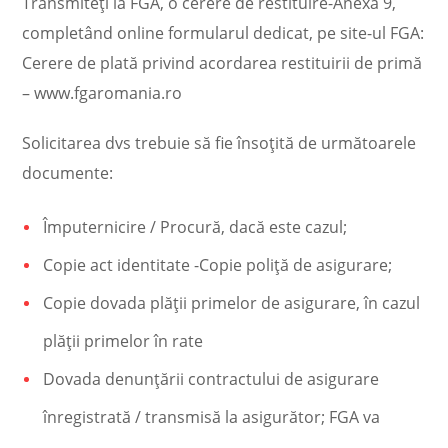
Transmiteți la FGA, o cerere de restituire-Anexa 9,
completând online formularul dedicat, pe site-ul FGA:
Cerere de plată privind acordarea restituirii de primă
– www.fgaromania.ro
Solicitarea dvs trebuie să fie însoțită de următoarele
documente:
Împuternicire / Procură, dacă este cazul;
Copie act identitate -Copie poliță de asigurare;
Copie dovada plății primelor de asigurare, în cazul
plății primelor în rate
Dovada denunțării contractului de asigurare
înregistrată / transmisă la asigurător; FGA va