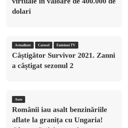
virtuale în valoare de 400.000 de
dolari
Actualitate
Carusel
Emisiuni TV
Câștigător Survivor 2021. Zanni
a câștigat sezonul 2
Auto
Românii iau asalt benzinăriile
aflate la granița cu Ungaria!