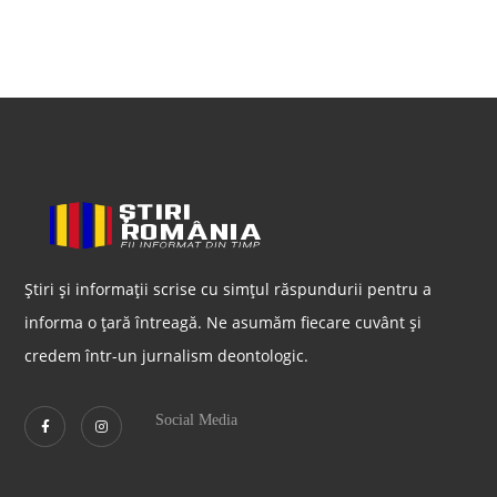
Știri și informații scrise cu simțul răspundurii pentru a
informa o țară întreagă. Ne asumăm fiecare cuvânt și
credem într-un jurnalism deontologic.
Social Media