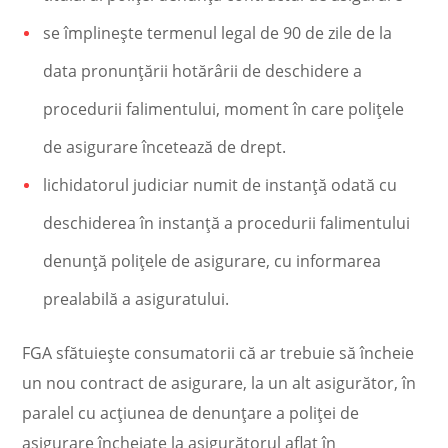
se împlinește termenul legal de 90 de zile de la
data pronunțării hotărârii de deschidere a
procedurii falimentului, moment în care polițele
de asigurare încetează de drept.
lichidatorul judiciar numit de instanță odată cu
deschiderea în instanță a procedurii falimentului
denunță polițele de asigurare, cu informarea
prealabilă a asiguratului.
FGA sfătuiește consumatorii că ar trebuie să încheie
un nou contract de asigurare, la un alt asigurător, în
paralel cu acțiunea de denunțare a poliței de
asigurare încheiate la asigurătorul aflat în