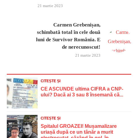
21 martie 2023
Carmen Grebenișan,
schimbată total în cele două
luni de Survivor România. E
de nerecunoscut!
21 martie 2023
CITEȘTE ȘI
CE ASCUNDE ultima CIFRA a CNP-
ului? Dacă ai 3 sau 8 însemană că...
CITEȘTE ȘI
Spitalul GROAZEI! Mușamalizare
uriașă după ce un tânăr a murit
electrocutat, căzând în gol, în...