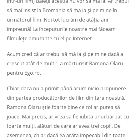
într-un film) Băieții aceștia nu vor să mă ia! Ar trebui
să mai insist la Bromania să mă ia și pe mine în
următorul film. Noi tot lucrăm de atâția ani
împreună! La începuturile noastre mai făceam
filmulețe amuzante cu el pe Internet.
Acum cred că ar trebui să mă ia și pe mine dacă a
crescut atât de mult!”, a mărturisit Ramona Olaru
pentru Ego.ro.
Chiar dacă nu a primit până acum nicio propunere
din partea producătorilor de film din țara noastră,
Ramona Olaru știe foarte bine ce rol ar putea să
joace. Mai precis, ar vrea să fie iubita unui bărbat cu
foarte mulți, alături de care ar avea trei copii. De
asemenea, chiar dacă ea arăta impecabil din toate