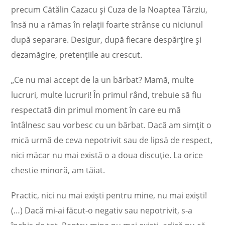
precum Cătălin Cazacu și Cuza de la Noaptea Târziu,
însă nu a rămas în relații foarte strânse cu niciunul
după separare. Desigur, după fiecare despărțire și
dezamăgire, pretențiile au crescut.
„Ce nu mai accept de la un bărbat? Mamă, multe
lucruri, multe lucruri! În primul rând, trebuie să fiu
respectată din primul moment în care eu mă
întâlnesc sau vorbesc cu un bărbat. Dacă am simțit o
mică urmă de ceva nepotrivit sau de lipsă de respect,
nici măcar nu mai există o a doua discuție. La orice
chestie minoră, am tăiat.
Practic, nici nu mai exiști pentru mine, nu mai exiști!
(…) Dacă mi-ai făcut-o negativ sau nepotrivit, s-a