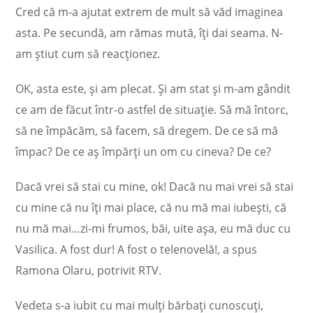
Cred că m-a ajutat extrem de mult să văd imaginea
asta. Pe secundă, am rămas mută, îți dai seama. N-
am știut cum să reacționez.
OK, asta este, și am plecat. Și am stat și m-am gândit
ce am de făcut într-o astfel de situație. Să mă întorc,
să ne împăcăm, să facem, să dregem. De ce să mă
împac? De ce aș împărți un om cu cineva? De ce?
Dacă vrei să stai cu mine, ok! Dacă nu mai vrei să stai
cu mine că nu îți mai place, că nu mă mai iubești, că
nu mă mai…zi-mi frumos, băi, uite așa, eu mă duc cu
Vasilica. A fost dur! A fost o telenovelă!, a spus
Ramona Olaru, potrivit RTV.
Vedeta s-a iubit cu mai mulți bărbați cunoscuți,