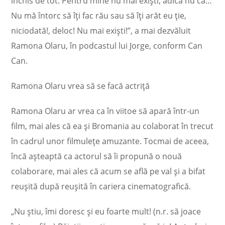
închis de tot. Pentru mine nu mai exiști, adică nu că…
Nu mă întorc să îți fac rău sau să îți arăt eu ție,
niciodată!, deloc! Nu mai exiști!”, a mai dezvăluit
Ramona Olaru, în podcastul lui Jorge, conform Can
Can.
Ramona Olaru vrea să se facă actriță
Ramona Olaru ar vrea ca în viitoe să apară într-un
film, mai ales că ea și Bromania au colaborat în trecut
în cadrul unor filmulețe amuzante. Tocmai de aceea,
încă așteaptă ca actorul să îi propună o nouă
colaborare, mai ales că acum se află pe val și a bifat
reușită după reușită în cariera cinematografică.
„Nu știu, îmi doresc și eu foarte mult! (n.r. să joace