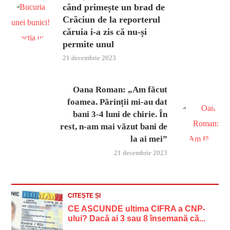
când primește un brad de
Crăciun de la reporterul
căruia i-a zis că nu-și
permite unul
21 decembrie 2023
Oana Roman: „Am făcut
foamea. Părinții mi-au dat
bani 3-4 luni de chirie. În
rest, n-am mai văzut bani de
la ai mei”
21 decembrie 2023
CITEȘTE ȘI
CE ASCUNDE ultima CIFRA a CNP-
ului? Dacă ai 3 sau 8 însemană că...