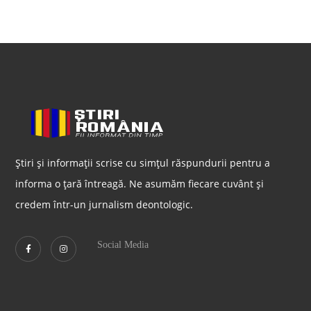
Știri și informații scrise cu simțul răspundurii pentru a
informa o țară întreagă. Ne asumăm fiecare cuvânt și
credem într-un jurnalism deontologic.
Social Media