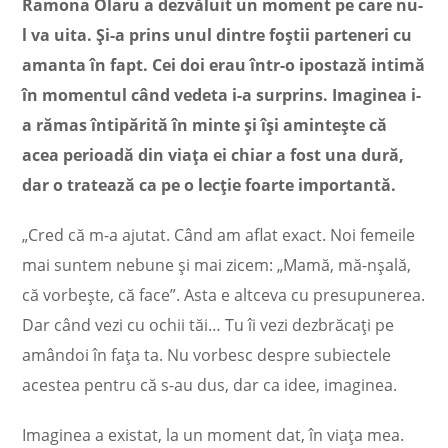
Ramona Olaru a dezvăluit un moment pe care nu-
l va uita. Și-a prins unul dintre foștii parteneri cu
amanta în fapt. Cei doi erau într-o ipostază intimă
în momentul când vedeta i-a surprins. Imaginea i-
a rămas întipărită în minte și își amintește că
acea perioadă din viața ei chiar a fost una dură,
dar o tratează ca pe o lecție foarte importantă.
„Cred că m-a ajutat. Când am aflat exact. Noi femeile
mai suntem nebune și mai zicem: „Mamă, mă-nșală,
că vorbește, că face”. Asta e altceva cu presupunerea.
Dar când vezi cu ochii tăi… Tu îi vezi dezbrăcați pe
amândoi în fața ta. Nu vorbesc despre subiectele
acestea pentru că s-au dus, dar ca idee, imaginea.
Imaginea a existat, la un moment dat, în viața mea.