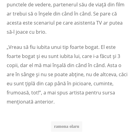
punctele de vedere, partenerul său de viață din film
ar trebui să o înșele din când în când. Se pare că
acesta este scenariul pe care asistenta TV ar putea
să-l joace cu brio.
„Vreau să fiu iubita unui tip foarte bogat. El este
foarte bogat și eu sunt iubita lui, care i-a făcut și 3
copii, dar el mă mai înșală din când în când. Asta o
are în sânge și nu se poate abține, nu de altceva, căci
eu sunt țiplă din cap până în picioare, cuminte,
frumoasă, tot!”, a mai spus artista pentru sursa
menționată anterior.
ramona olaru