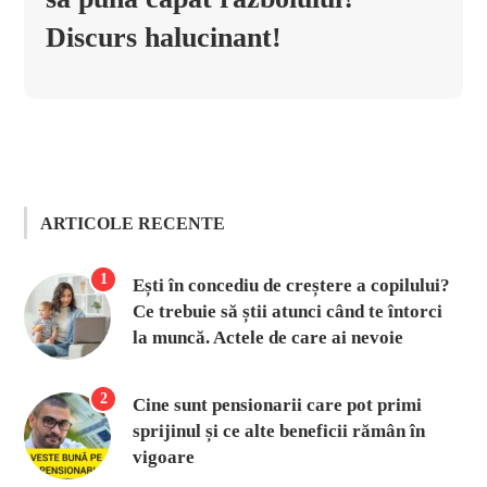
Discurs halucinant!
ARTICOLE RECENTE
1
Ești în concediu de creștere a copilului?
Ce trebuie să știi atunci când te întorci
la muncă. Actele de care ai nevoie
2
Cine sunt pensionarii care pot primi
sprijinul și ce alte beneficii rămân în
vigoare