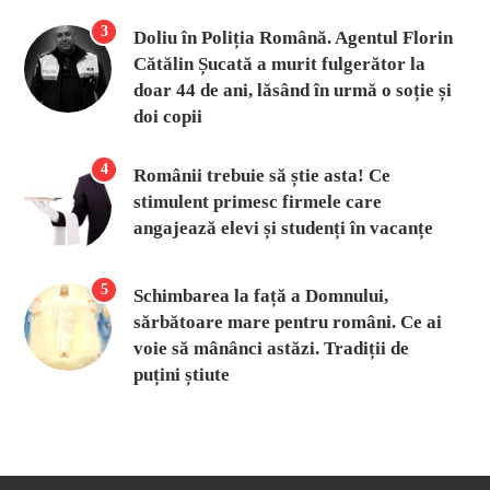
3
Doliu în Poliția Română. Agentul Florin
Cătălin Șucată a murit fulgerător la
doar 44 de ani, lăsând în urmă o soție și
doi copii
4
Românii trebuie să știe asta! Ce
stimulent primesc firmele care
angajează elevi și studenți în vacanțe
5
Schimbarea la față a Domnului,
sărbătoare mare pentru români. Ce ai
voie să mânânci astăzi. Tradiții de
puțini știute