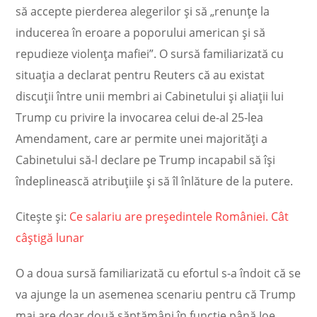
să accepte pierderea alegerilor şi să „renunţe la
inducerea în eroare a poporului american şi să
repudieze violenţa mafiei”. O sursă familiarizată cu
situaţia a declarat pentru Reuters că au existat
discuţii între unii membri ai Cabinetului şi aliaţii lui
Trump cu privire la invocarea celui de-al 25-lea
Amendament, care ar permite unei majorităţi a
Cabinetului să-l declare pe Trump incapabil să îşi
îndeplinească atribuţiile şi să îl înlăture de la putere.
Citește și:
Ce salariu are președintele României. Cât
câștigă lunar
O a doua sursă familiarizată cu efortul s-a îndoit că se
va ajunge la un asemenea scenariu pentru că Trump
mai are doar două săptămâni în funcţie până Joe