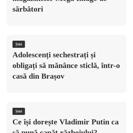
sărbători
Știri
Adolescenți sechestrați și
obligați să mănânce sticlă, într-o
casă din Brașov
Știri
Ce își dorește Vladimir Putin ca
să pună capăt războiului?