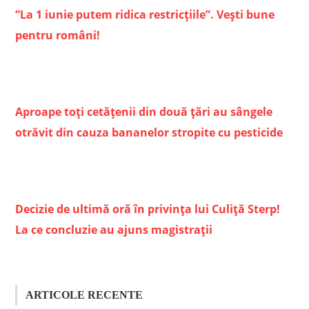
“La 1 iunie putem ridica restricţiile”. Vești bune
pentru români!
Aproape toți cetățenii din două țări au sângele
otrăvit din cauza bananelor stropite cu pesticide
Decizie de ultimă oră în privința lui Culiță Sterp!
La ce concluzie au ajuns magistrații
ARTICOLE RECENTE