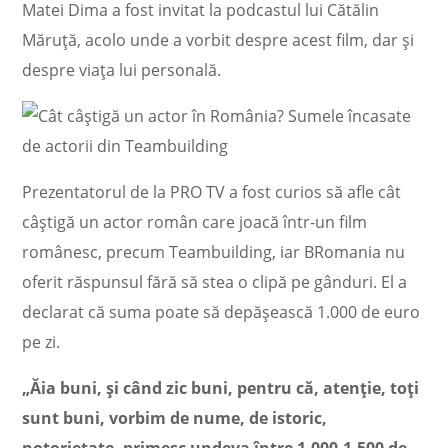
Matei Dima a fost invitat la podcastul lui Cătălin
Măruță, acolo unde a vorbit despre acest film, dar și
despre viața lui personală.
Prezentatorul de la PRO TV a fost curios să afle cât
câștigă un actor român care joacă într-un film
românesc, precum Teambuilding, iar BRomania nu
oferit răspunsul fără să stea o clipă pe gânduri. El a
declarat că suma poate să depășească 1.000 de euro
pe zi.
„Ăia buni, și când zic buni, pentru că, atenție, toți
sunt buni, vorbim de nume, de istoric,
notorietate, primesc undeva între 1.000-1.500 de