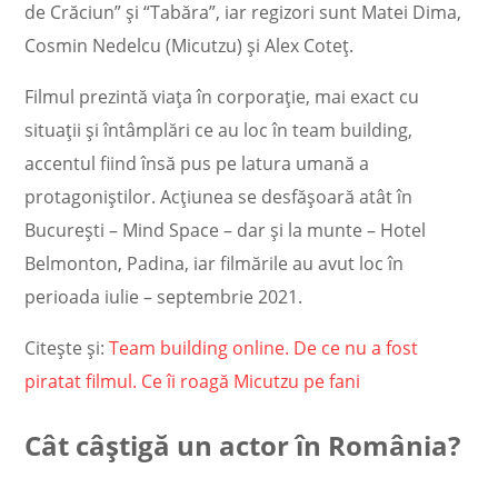
de Crăciun” și “Tabăra”, iar regizori sunt Matei Dima,
Cosmin Nedelcu (Micutzu) și Alex Coteț.
Filmul prezintă viața în corporație, mai exact cu
situații și întâmplări ce au loc în team building,
accentul fiind însă pus pe latura umană a
protagoniștilor. Acțiunea se desfășoară atât în
București – Mind Space – dar și la munte – Hotel
Belmonton, Padina, iar filmările au avut loc în
perioada iulie – septembrie 2021.
Citește și:
Team building online. De ce nu a fost
piratat filmul. Ce îi roagă Micutzu pe fani
Cât câștigă un actor în România?