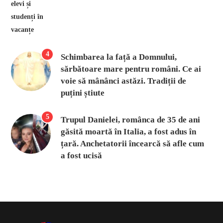
4
Schimbarea la față a Domnului,
sărbătoare mare pentru români. Ce ai
voie să mânânci astăzi. Tradiții de
puțini știute
5
Trupul Danielei, românca de 35 de ani
găsită moartă în Italia, a fost adus în
țară. Anchetatorii încearcă să afle cum
a fost ucisă