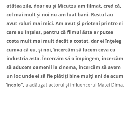
atâtea zile, doar eu și Micutzu am filmat, cred că,
cel mai mult și noi nu am luat bani. Restul au
avut roluri mai mici. Am avut și prieteni printre ei
care au înțeles, pentru că filmul ăsta ar putea
costa mult mai mult decât a costat, dar ei înțeleg
cumva că eu, și noi, încercăm să facem ceva cu
industria asta. Încercăm să o împingem, încercăm
să aducem oamenii la cinema, încercăm să avem
un loc unde ei să fie plătiți bine mulți ani de acum
încolo”,
a adăugat actorul și influencerul Matei Dima.