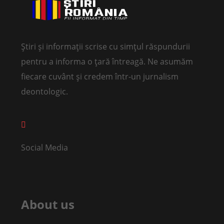
Știri și informații scrise cu simțul răspundurii
pentru a informa o țară întreagă. Ne asumăm
fiecare cuvânt și credem într-un jurnalism
deontologic.
Social Media
About us