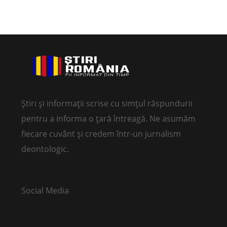
Știri și informații scrise cu simțul răspundurii
pentru a informa o țară întreagă. Ne asumăm
fiecare cuvânt și credem într-un jurnalism
deontologic.
Social Media