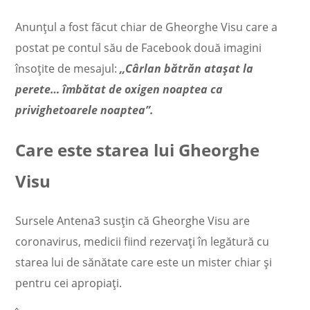
Anunțul a fost făcut chiar de Gheorghe Visu care a
postat pe contul său de Facebook două imagini
însoțite de mesajul:
,,Cârlan bătrăn atașat la
perete… îmbătat de oxigen noaptea ca
privighetoarele noaptea”.
Care este starea lui Gheorghe
Visu
Sursele Antena3 susțin că Gheorghe Visu are
coronavirus, medicii fiind rezervați în legătură cu
starea lui de sănătate care este un mister chiar și
pentru cei apropiați.