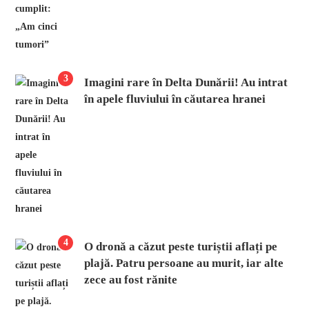
3
Imagini rare în Delta Dunării! Au intrat
în apele fluviului în căutarea hranei
4
O dronă a căzut peste turiștii aflați pe
plajă. Patru persoane au murit, iar alte
zece au fost rănite