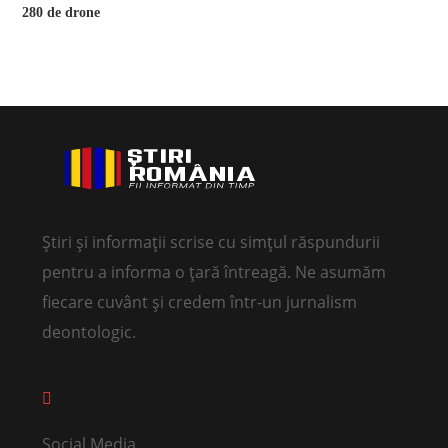
Știri și informații scrise cu simțul răspundurii
pentru a informa o țară întreagă. Ne asumăm
fiecare cuvânt și credem într-un jurnalism
deontologic.
Social Media