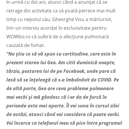
În urmă cu doi ani, atunci când a anunțat că se
retrage din activitate ca să poată petrece mai mult
timp cu nepotul său, Gheorghe Visu a mărturisit,
într-un interviu acordat în exclusivitate pentru
WOWbiz.ro că suferă de o afecțiune pulmonară
cauzată de fumat.
“Nu știu ce să vă spun cu certitudine, care este în
prezent starea lui Geo. Am citit duminică noapte,
târziu, postarea lui de pe Facebook, unde pare că
lasă să se înțeleagă că s-a îmbolnăvit de COVID. Pe
de altă parte, Geo are ceva probleme pulmonare
mai vechi și mă gândesc că i-or da de furcă în
perioada asta mai aparte. Îl voi suna în cursul zilei
de astăzi, atunci când voi considera că poate vorbi.
Voi încerca ca telefonul meu să pice între programul