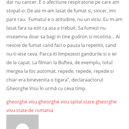
dar nu cancer. E o afectiune respiratorie pe care am
stopat-o. De aia m-am lasat de fumat si, sincer, imi
pare rau. Fumatul e o atitudine, nu un viciu. Eu m-am
lasat fara sa ezit ca asa a trebuit. Sa fumezi nu
inseamna doar sa bagi in tine gudron si nicotina… Ai
nevoie de fumat cand faci o pauza la repetitii, cand
nu-ti iese ceva. Parca iti limpezesti gandurile si o iei
de la capat. La filmari la Buftea, de exemplu, totul
mergea la foc automat, repede, repede, repede si
chiar era binevenita o tigara”, declaraactorul
Gheorghe Visu în urmă cu ceva timp.
gheorghe visu
gheorghe visu spital
stare gheorghe
visu
state de romania