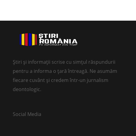
Știri și informații scrise cu simțul răspundurii
pentru a informa o țară întreagă. Ne asumăm
fiecare cuvânt și credem într-un jurnalism
deontologic.
Social Media