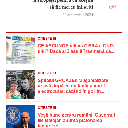
îi stropești pentru ca aceștia
să fie mereu înfloriți
30 septembrie 2024
CITEȘTE ȘI
CE ASCUNDE ultima CIFRA a CNP-
ului? Dacă ai 3 sau 8 însemană că...
CITEȘTE ȘI
Spitalul GROAZEI! Mușamalizare
uriașă după ce un tânăr a murit
electrocutat, căzând în gol, în...
CITEȘTE ȘI
Vești bune pentru români! Guvernul
Ilie Bolojan anunță plafonarea
facturilor!