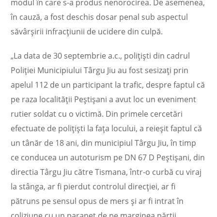
modul în care s-a produs nenorocirea. De asemenea,
în cauză, a fost deschis dosar penal sub aspectul
săvârșirii infracțiunii de ucidere din culpă.
„La data de 30 septembrie a.c., polițiști din cadrul
Poliției Municipiului Târgu Jiu au fost sesizați prin
apelul 112 de un participant la trafic, despre faptul că
pe raza localității Peștișani a avut loc un eveniment
rutier soldat cu o victimă. Din primele cercetări
efectuate de polițiști la fața locului, a reieșit faptul că
un tânăr de 18 ani, din municipiul Târgu Jiu, în timp
ce conducea un autoturism pe DN 67 D Peștișani, din
directia Târgu Jiu către Tismana, într-o curbă cu viraj
la stânga, ar fi pierdut controlul direcției, ar fi
pătruns pe sensul opus de mers și ar fi intrat în
coliziune cu un parapet de pe marginea părții