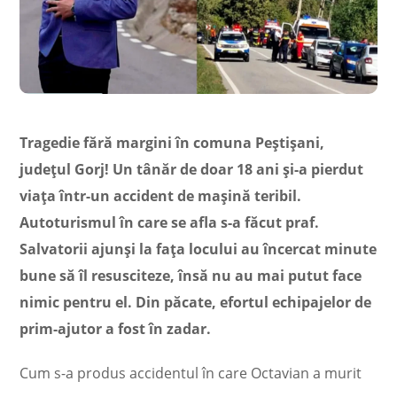
Tragedie fără margini în comuna Peștișani,
județul Gorj! Un tânăr de doar 18 ani și-a pierdut
viața într-un accident de mașină teribil.
Autoturismul în care se afla s-a făcut praf.
Salvatorii ajunși la fața locului au încercat minute
bune să îl resusciteze, însă nu au mai putut face
nimic pentru el. Din păcate, efortul echipajelor de
prim-ajutor a fost în zadar.
Cum s-a produs accidentul în care Octavian a murit