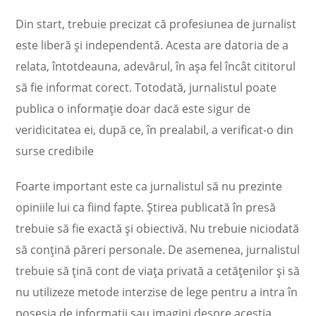
Din start, trebuie precizat că profesiunea de jurnalist
este liberă și independentă. Acesta are datoria de a
relata, întotdeauna, adevărul, în așa fel încât cititorul
să fie informat corect. Totodată, jurnalistul poate
publica o informație doar dacă este sigur de
veridicitatea ei, după ce, în prealabil, a verificat-o din
surse credibile
Foarte important este ca jurnalistul să nu prezinte
opiniile lui ca fiind fapte. Știrea publicată în presă
trebuie să fie exactă și obiectivă. Nu trebuie niciodată
să conțină păreri personale. De asemenea, jurnalistul
trebuie să țină cont de viața privată a cetățenilor și să
nu utilizeze metode interzise de lege pentru a intra în
posesia de informații sau imagini despre aceștia.