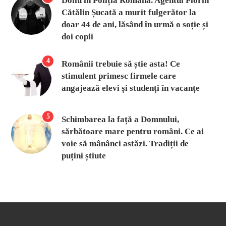
Doliu în Poliția Română. Agentul Florin
Cătălin Șucată a murit fulgerător la
doar 44 de ani, lăsând în urmă o soție și
doi copii
4
Românii trebuie să știe asta! Ce
stimulent primesc firmele care
angajează elevi și studenți în vacanțe
5
Schimbarea la față a Domnului,
sărbătoare mare pentru români. Ce ai
voie să mânânci astăzi. Tradiții de
puțini știute