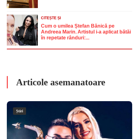
CITEȘTE ȘI
Cum o umilea Ștefan Bănică pe
Andreea Marin. Artistul i-a aplicat bătăi
în repetate rânduri:...
Articole asemanatoare
Știri