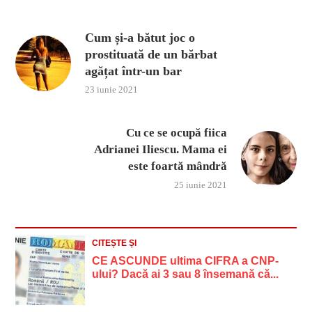
Cum și-a bătut joc o
prostituată de un bărbat
agățat într-un bar
23 iunie 2021
Cu ce se ocupă fiica
Adrianei Iliescu. Mama ei
este foartă mândră
25 iunie 2021
CITEȘTE ȘI
CE ASCUNDE ultima CIFRA a CNP-
ului? Dacă ai 3 sau 8 însemană că...