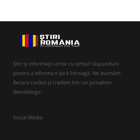
Știri și informații scrise cu simțul răspundurii
pentru a informa o țară întreagă. Ne asumăm
fiecare cuvânt și credem într-un jurnalism
deontologic.
Social Media