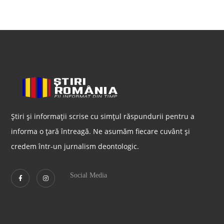
Știri și informații scrise cu simțul răspundurii pentru a
informa o țară întreagă. Ne asumăm fiecare cuvânt și
credem într-un jurnalism deontologic.
Social Media