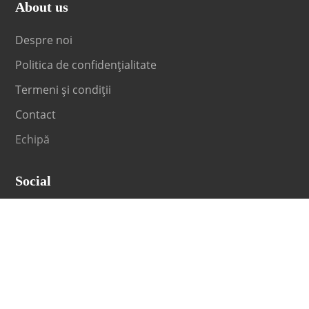
About us
Despre noi
Politica de confidențialitate
Termeni și condiții
Contact
Echipă
Social
Fii la curent cu orice noutate