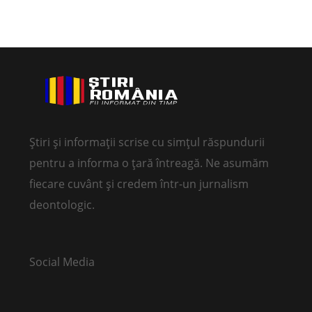
Știri și informații scrise cu simțul răspundurii
pentru a informa o țară întreagă. Ne asumăm
fiecare cuvânt și credem într-un jurnalism
deontologic.
Social Media