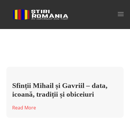
sfintii mihail si gavriil 2021 Tag
Sfinții Mihail și Gavriil – data,
icoană, tradiții și obiceiuri
Read More