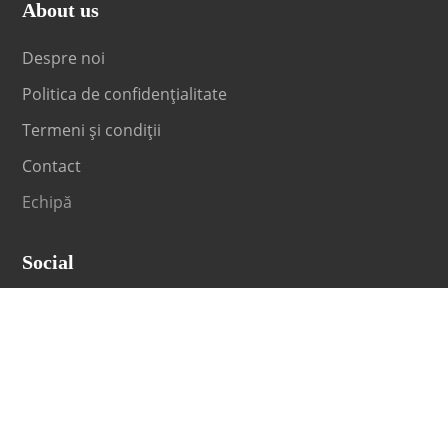
About us
Despre noi
Politica de confidențialitate
Termeni și condiții
Contact
Echipă
Social
Fii la curent cu orice noutate