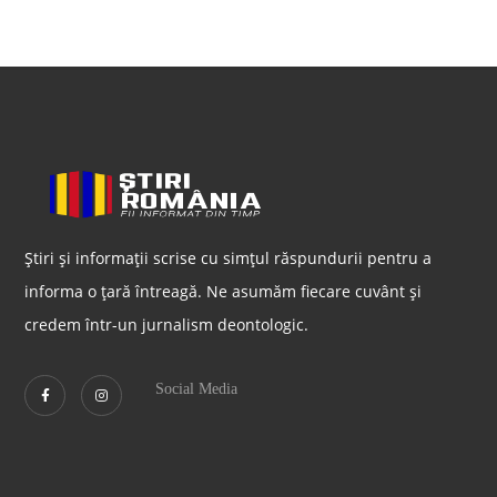
Știri și informații scrise cu simțul răspundurii pentru a
informa o țară întreagă. Ne asumăm fiecare cuvânt și
credem într-un jurnalism deontologic.
Social Media