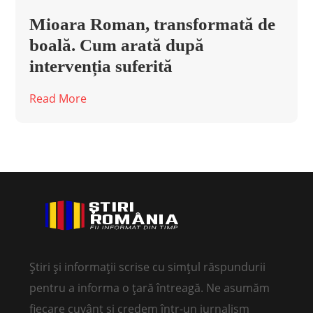
Mioara Roman, transformată de
boală. Cum arată după
intervenția suferită
Read More
Știri și informații scrise cu simțul răspundurii
pentru a informa o țară întreagă. Ne asumăm
fiecare cuvânt și credem într-un jurnalism