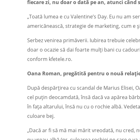
fiecare zi, nu doar o dată pe an, atunci când
„Toată lumea e cu Valentine’s Day. Eu nu am ser
americănească, strategie de marketing, cum e și 
Serbez venirea primăverii. Iubirea trebuie celebr
doar o ocazie să dai foarte mulți bani cu cadouri
conform kfetele.ro.
Oana Roman, pregătită pentru o nouă relați
După despărțirea cu scandal de Marius Elisei, Oa
cel puțin deocamdată, însă dacă va apărea bărbat
în fața altarului, însă nu cu o rochie albă. Vede
culoare bej.
„Dacă ar fi să mă mai mărit vreodată, nu cred, 
nu vreau albă (nr. culoarea rochiei pe care o va 