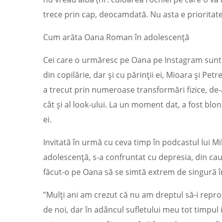
trece prin cap, deocamdată. Nu asta e prioritate
Cum arăta Oana Roman în adolescență
Cei care o urmăresc pe Oana pe Instagram sunt ui
din copilărie, dar și cu părinții ei, Mioara și P
a trecut prin numeroase transformări fizice, de-a
cât și al look-ului. La un moment dat, a fost blo
ei.
Invitată în urmă cu ceva timp în podcastul lui M
adolescență, s-a confruntat cu depresia, din cauz
făcut-o pe Oana să se simtă extrem de singură î
”Mulți ani am crezut că nu am dreptul să-i repr
de noi, dar în adâncul sufletului meu tot timpul