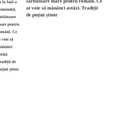
sărbătoare mare pentru români. Ce
ai voie să mânânci astăzi. Tradiții
de puțini știute