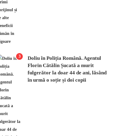
3
Doliu în Poliția Română. Agentul
Florin Cătălin Șucată a murit
fulgerător la doar 44 de ani, lăsând
în urmă o soție și doi copii