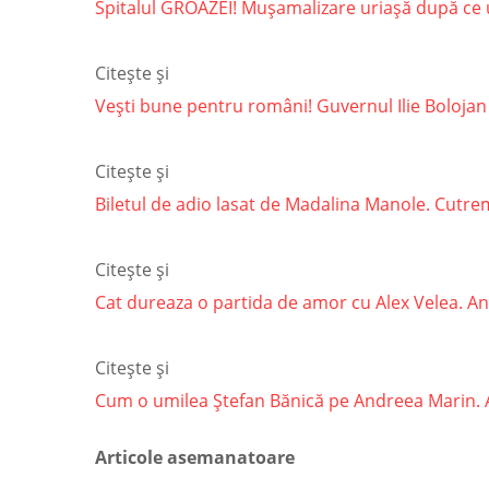
Spitalul GROAZEI! Mușamalizare uriașă după ce un
Citește și
Vești bune pentru români! Guvernul Ilie Bolojan
Citește și
Biletul de adio lasat de Madalina Manole. Cutremu
Citește și
Cat dureaza o partida de amor cu Alex Velea. Ant
Citește și
Cum o umilea Ștefan Bănică pe Andreea Marin. Arti
Articole asemanatoare