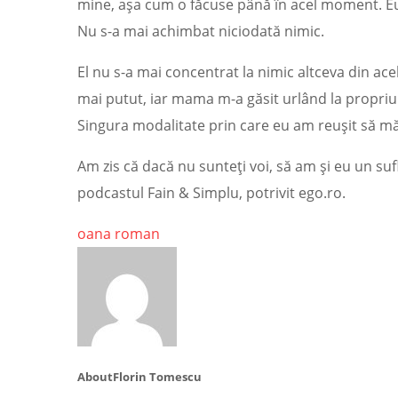
mine, așa cum o făcuse până în acel moment. Eu, 
Nu s-a mai achimbat niciodată nimic.
El nu s-a mai concentrat la nimic altceva din a
mai putut, iar mama m-a găsit urlând la propriu
Singura modalitate prin care eu am reușit să mă
Am zis că dacă nu sunteți voi, să am și eu un su
podcastul Fain & Simplu, potrivit ego.ro.
oana roman
About
Florin Tomescu