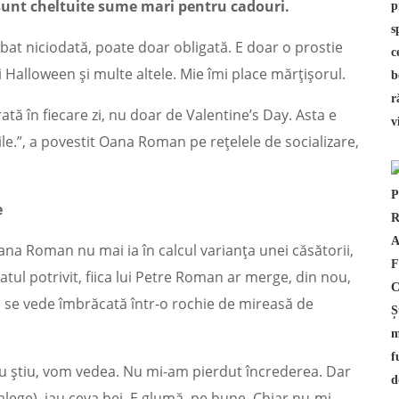
 sunt cheltuite sume mari pentru cadouri.
bat niciodată, poate doar obligată. E doar o prostie
Halloween și multe altele. Mie îmi place mărțișorul.
ată în fiecare zi, nu doar de Valentine’s Day. Asta e
le.”, a povestit Oana Roman pe rețelele de socializare,
e
na Roman nu mai ia în calcul varianța unei căsătorii,
ul potrivit, fiica lui Petre Roman ar merge, din nou,
ta se vede îmbrăcată într-o rochie de mireasă de
nu știu, vom vedea. Nu mi-am pierdut încrederea. Dar
alege), iau ceva bej. E glumă, pe bune. Chiar nu-mi