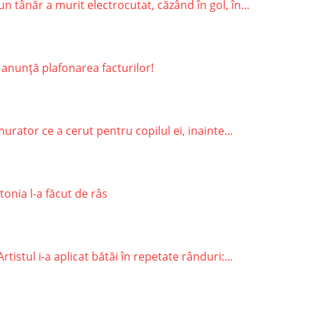
 tânăr a murit electrocutat, căzând în gol, în...
 anunță plafonarea facturilor!
rator ce a cerut pentru copilul ei, inainte...
onia l-a făcut de râs
stul i-a aplicat bătăi în repetate rânduri:...