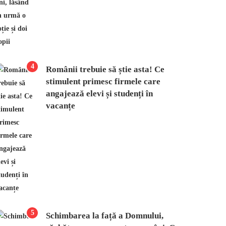
4
Românii trebuie să știe asta! Ce
stimulent primesc firmele care
angajează elevi și studenți în
vacanțe
5
Schimbarea la față a Domnului,