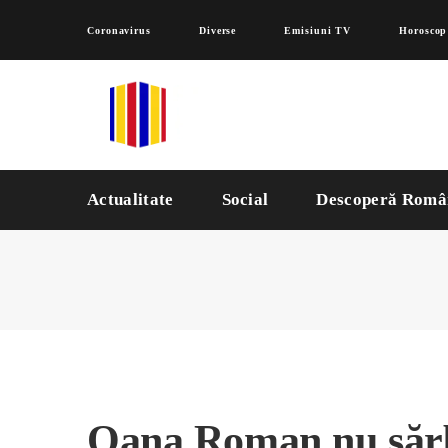
Coronavirus
Diverse
Emisiuni TV
Horoscop
Actualitate
Social
Descoperă Româ
Oana Roman nu sărbă