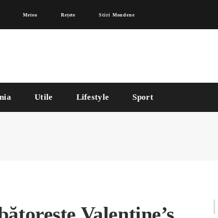
Meteo
Rețete
Stiri Mondene
nia
Utile
Lifestyle
Sport
torește Valentine’s