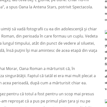
a”, a spus Oana la Antena Stars, potrivit Spectacola.
miți să vadă fotografii cu ea din adolescență și chiar
etre Roman, din perioada în care formau un cuplu. Vedeta
 lungul timpului, atât din punct de vedere al siluetei,
ndă, însă puțini își mai amintesc de acea etapă din viața
ihai Morar, Oana Roman a mărturisit că, în
a singurătății. Faptul că tatăl ei era mai mult plecat a
n acea perioadă, după cum a mărturisit chiar ea.
oșez pentru că totul a fost pentru un scop mai presus
 i-am reproșat că a pus pe primul plan țara și nu pe