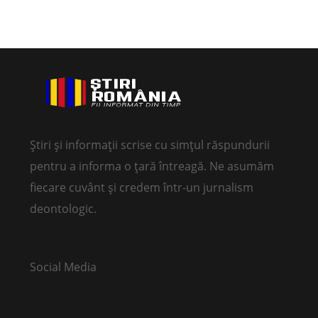
Știri și informații scrise cu simțul răspundurii
pentru a informa o țară întreagă. Ne asumăm
fiecare cuvânt și credem într-un jurnalism
deontologic.
Social Media