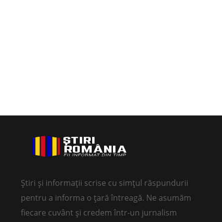
Știri și informații scrise cu simțul răspundurii
pentru a informa o țară întreagă. Ne asumăm
fiecare cuvânt și credem într-un jurnalism