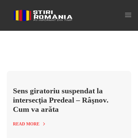
intersectie predeal rasnov Tag
Sens giratoriu suspendat la
intersecţia Predeal – Râşnov.
Cum va arăta
READ MORE