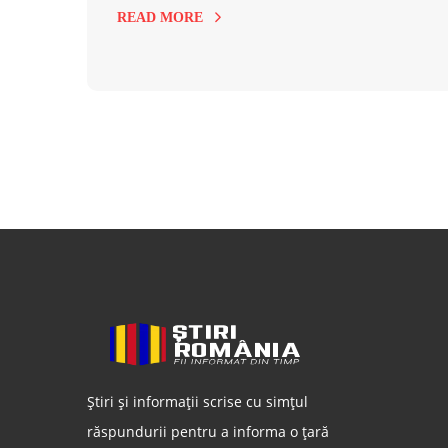
READ MORE
Știri și informații scrise cu simțul
răspundurii pentru a informa o țară