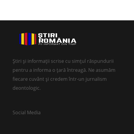
Știri și informații scrise cu simțul răspundurii
pentru a informa o țară întreagă. Ne asumăm
fiecare cuvânt și credem într-un jurnalism
deontologic.
Social Media