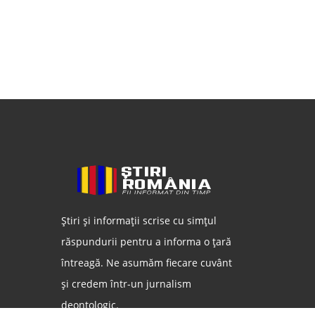
Știri și informații scrise cu simțul
răspundurii pentru a informa o țară
întreagă. Ne asumăm fiecare cuvânt
și credem într-un jurnalism
deontologic.