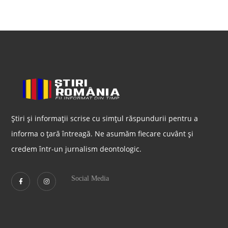
Știri și informații scrise cu simțul răspundurii pentru a
informa o țară întreagă. Ne asumăm fiecare cuvânt și
credem într-un jurnalism deontologic.
Social Media