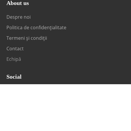
About us
Despre noi
Politica de confidențialitate
Termeni și condiții
Contact
Echipă
Social
Fii la curent cu orice noutate