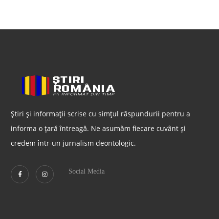
Știri și informații scrise cu simțul răspundurii pentru a
informa o țară întreagă. Ne asumăm fiecare cuvânt și
credem într-un jurnalism deontologic.
Social Media