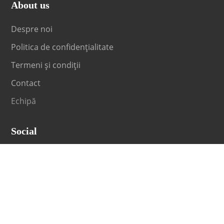
About us
Despre noi
Politica de confidențialitate
Termeni și condiții
Contact
Echipă
Social
Fii la curent cu orice noutate