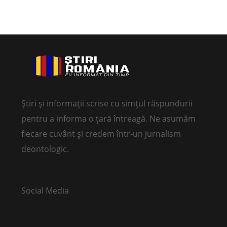
Știri și informații scrise cu simțul răspundurii
pentru a informa o țară întreagă. Ne asumăm
fiecare cuvânt și credem într-un jurnalism
deontologic.
Social Media