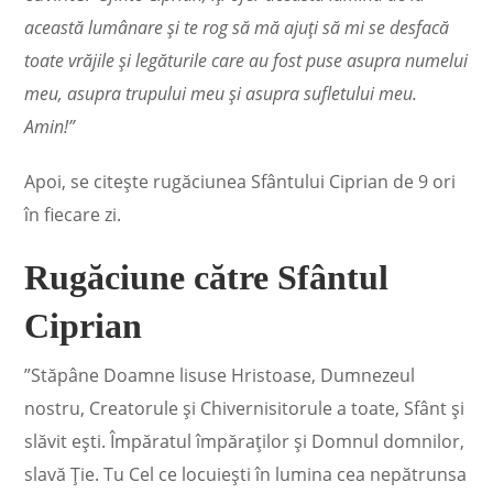
această lumânare şi te rog să mă ajuţi să mi se desfacă
toate vrăjile şi legăturile care au fost puse asupra numelui
meu, asupra trupului meu și asupra sufletului meu.
Amin!”
Apoi, se citeşte rugăciunea Sfântului Ciprian de 9 ori
în fiecare zi.
Rugăciune către Sfântul
Ciprian
”Stăpâne Doamne lisuse Hristoase, Dumnezeul
nostru, Creatorule și Chivernisitorule a toate, Sfânt și
slăvit ești. Împăratul împăraților și Domnul domnilor,
slavă Ție. Tu Cel ce locuiești în lumina cea nepătrunsa