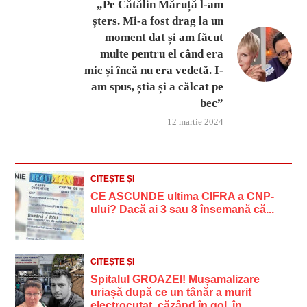
„Pe Cătălin Măruță l-am
șters. Mi-a fost drag la un
moment dat și am făcut
multe pentru el când era
mic și încă nu era vedetă. I-
am spus, știa și a călcat pe
bec”
12 martie 2024
CITEȘTE ȘI
CE ASCUNDE ultima CIFRA a CNP-
ului? Dacă ai 3 sau 8 însemană că...
CITEȘTE ȘI
Spitalul GROAZEI! Mușamalizare
uriașă după ce un tânăr a murit
electrocutat, căzând în gol, în...