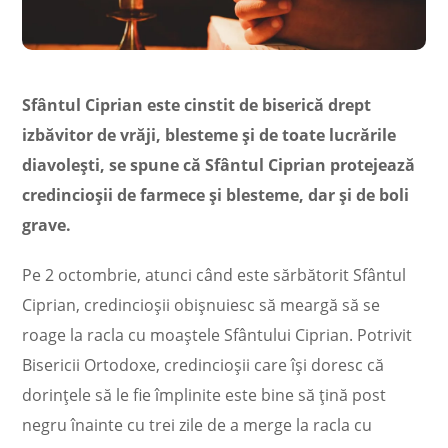
Sfântul Ciprian este cinstit de biserică drept
izbăvitor de vrăji, blesteme și de toate lucrările
diavolești, se spune că Sfântul Ciprian protejează
credincioșii de farmece și blesteme, dar și de boli
grave.
Pe 2 octombrie, atunci când este sărbătorit Sfântul
Ciprian, credincioșii obișnuiesc să meargă să se
roage la racla cu moaștele Sfântului Ciprian. Potrivit
Bisericii Ortodoxe, credincioșii care își doresc că
dorințele să le fie împlinite este bine să țină post
negru înainte cu trei zile de a merge la racla cu