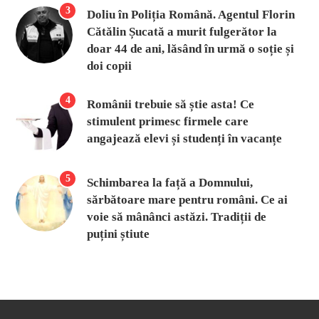
3
Doliu în Poliția Română. Agentul Florin
Cătălin Șucată a murit fulgerător la
doar 44 de ani, lăsând în urmă o soție și
doi copii
4
Românii trebuie să știe asta! Ce
stimulent primesc firmele care
angajează elevi și studenți în vacanțe
5
Schimbarea la față a Domnului,
sărbătoare mare pentru români. Ce ai
voie să mânânci astăzi. Tradiții de
puțini știute