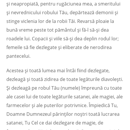
și neapropiată, pentru rugăciunea mea, a smeritului
și nevrednicului robului Tău, depărtează demonii și
stinge viclenia lor de la robii Tăi. Revarsă ploaie la
bună vreme peste tot pământul și fă-l să-și dea
roadele lui. Copacii și viile să-și dea deplin rodul lor;
femeile să fie dezlegate și eliberate de nerodirea
pantecelui.
Acestea și toată lumea mai întâi fiind dezlegate,
dezleagă și toată zidirea de toate legăturile diavolești.
Și dezleagă pe robul Tău (numele) împreună cu toate
ale casei lui de toate legăturile satanei, ale magiei, ale
farmecelor și ale puterilor potrivnice. Împiedică Tu,
Doamne Dumnezeul părinților noștri toată lucrarea
satanei, Tu Cel ce dai dezlegare de magie, de