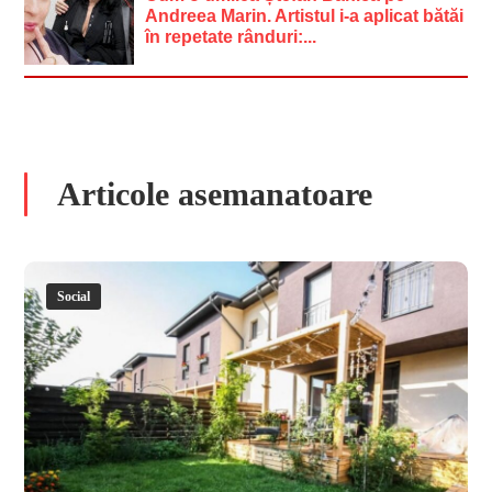
Andreea Marin. Artistul i-a aplicat bătăi
în repetate rânduri:...
Articole asemanatoare
Social