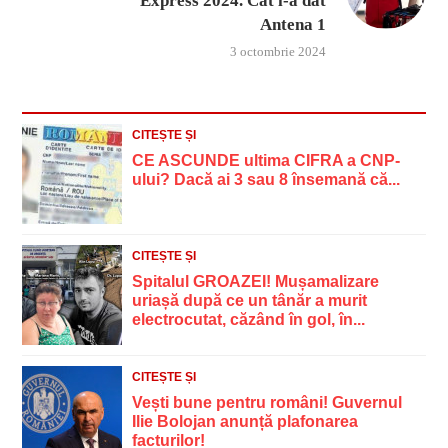
Express 2024. Cât i-a dat
Antena 1
3 octombrie 2024
CITEȘTE ȘI
CE ASCUNDE ultima CIFRA a CNP-
ului? Dacă ai 3 sau 8 însemană că...
CITEȘTE ȘI
Spitalul GROAZEI! Mușamalizare
uriașă după ce un tânăr a murit
electrocutat, căzând în gol, în...
CITEȘTE ȘI
Vești bune pentru români! Guvernul
Ilie Bolojan anunță plafonarea
facturilor!