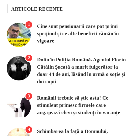
ARTICOLE RECENTE
1
Cine sunt pensionarii care pot primi
sprijinul și ce alte beneficii rămân în
vigoare
2
Doliu în Poliția Română. Agentul Florin
Cătălin Șucată a murit fulgerător la
doar 44 de ani, lăsând în urmă o soție și
doi copii
3
Românii trebuie să știe asta! Ce
stimulent primesc firmele care
angajează elevi și studenți în vacanțe
4
Schimbarea la față a Domnului,