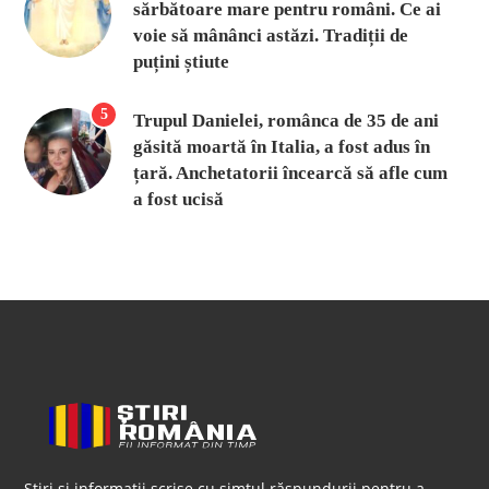
sărbătoare mare pentru români. Ce ai
voie să mânânci astăzi. Tradiții de
puțini știute
5
Trupul Danielei, românca de 35 de ani
găsită moartă în Italia, a fost adus în
țară. Anchetatorii încearcă să afle cum
a fost ucisă
Știri și informații scrise cu simțul răspundurii pentru a