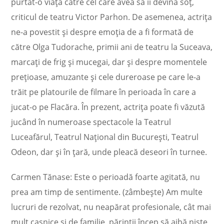
purtat-o viața către cel care avea să îi devină soț,
criticul de teatru Victor Parhon. De asemenea, actrița
ne-a povestit și despre emoția de a fi formată de
către Olga Tudorache, primii ani de teatru la Suceava,
marcați de frig și mucegai, dar și despre momentele
prețioase, amuzante și cele dureroase pe care le-a
trăit pe platourile de filmare în perioada în care a
jucat-o pe Flacăra. În prezent, actrița poate fi văzută
jucând în numeroase spectacole la Teatrul
Luceafărul, Teatrul Național din București, Teatrul
Odeon, dar și în țară, unde pleacă deseori în turnee.
Carmen Tănase: Este o perioadă foarte agitată, nu
prea am timp de sentimente. (zâmbește) Am multe
lucruri de rezolvat, nu neapărat profesionale, cât mai
mult casnice și de familie, părinții încep să aibă niște