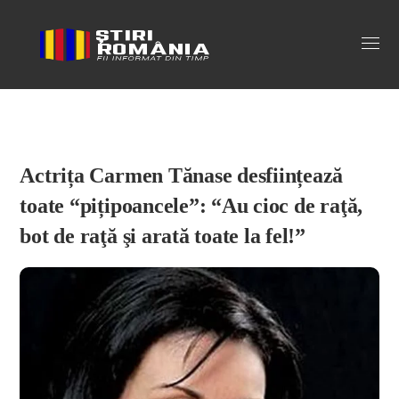
Stiri Romania
Actrița Carmen Tănase desființează
toate “pițipoancele”: “Au cioc de raţă,
bot de raţă şi arată toate la fel!”