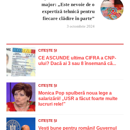
major: „Este nevoie de o
expertiză tehnică pentru
fiecare clădire în parte”
3 octombrie 2024
CITEȘTE ȘI
CE ASCUNDE ultima CIFRA a CNP-
ului? Dacă ai 3 sau 8 însemană că...
CITEȘTE ȘI
Monica Pop spulberă noua lege a
salarizării! „USR a făcut foarte multe
lucruri rele!”
CITEȘTE ȘI
Vești bune pentru români! Guvernul