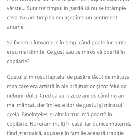
vârste… Sunt tot timpul în gardă să nu se întâmple
ceva. Nu am timp să mă așez într-un sentiment
anume.
Să facem o întoarcere în timp, când poate lucrurile
erau mai tihnite. Ce gust sau ce miros vă poartă în
copilărie?
Gustul și mirosul laptelui de pasăre făcut de mătușa
mea care era artistă în ale prăjiturilor și tot felul de
nebunii dulci. Cred că sunt zece ani de când nu am
mai mâncat, dar îmi este dor de gustul și mirosul
acela. Bineînțeles, și alte lucruri mă poartă în
copilărie. Noi eram mulți în casă, iar bunica maternă,
fiind grecoaică, adusese în familie această tradiție