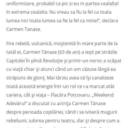
uniformizare, probabil ca pic si eu in partea cealalta!
In extrema cealalta. Nu vreau sa fiu la fel ca toata
lumea nici toata lumea sa fie la fel ca mine!”, declara
Carmen Tanase.
Fire rebelă, vulcanică, moștenită în mare parte de la
tatăl ei, Carmen Tănase (63 de ani) a ieșit pe străzile
Capitalei în plină Revoluție și printr-un noroc a scăpat
cu viață chiar și atunci când un om căzuse lângă ea
străpuns de glonț. Mai târziu avea să își canalizeze
toată această energie într-un rol ce i-a marcat atât
cariera, cât și viața – Flacăra Potcovaru. „Weekend
Adevărul“ a discutat cu actrița Carmen Tănase
despre perioada copilăriei, când i se iviseră mugurii
rebeliunii, iubirea pentru teatru, dar și despre cum a