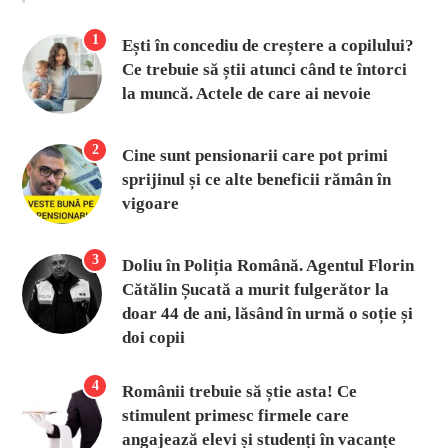
1
Ești în concediu de creștere a copilului?
Ce trebuie să știi atunci când te întorci
la muncă. Actele de care ai nevoie
2
Cine sunt pensionarii care pot primi
sprijinul și ce alte beneficii rămân în
vigoare
3
Doliu în Poliția Română. Agentul Florin
Cătălin Șucată a murit fulgerător la
doar 44 de ani, lăsând în urmă o soție și
doi copii
4
Românii trebuie să știe asta! Ce
stimulent primesc firmele care
angajează elevi și studenți în vacanțe