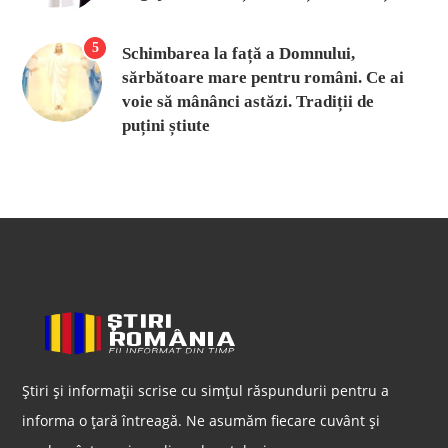
5
Schimbarea la față a Domnului,
sărbătoare mare pentru români. Ce ai
voie să mânânci astăzi. Tradiții de
puțini știute
Știri și informații scrise cu simțul răspundurii pentru a
informa o țară întreagă. Ne asumăm fiecare cuvânt și