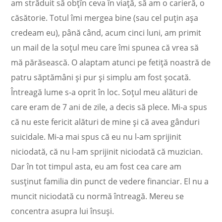
am străduit să obțîn ceva în viață, să am o carieră, o
căsătorie. Totul îmi mergea bine (sau cel puțin așa
credeam eu), până când, acum cinci luni, am primit
un mail de la soțul meu care îmi spunea că vrea să
mă părăsească. O alaptam atunci pe fetiță noastră de
patru săptămâni și pur și simplu am fost șocată.
Întreagă lume s-a oprit în loc. Soțul meu alături de
care eram de 7 ani de zile, a decis să plece. Mi-a spus
că nu este fericit alături de mine și că avea gânduri
suicidale. Mi-a mai spus că eu nu l-am sprijinit
niciodată, că nu l-am sprijinit niciodată că muzician.
Dar în tot timpul asta, eu am fost cea care am
susținut familia din punct de vedere financiar. El nu a
muncit niciodată cu normă întreagă. Mereu se
concentra asupra lui însuși.