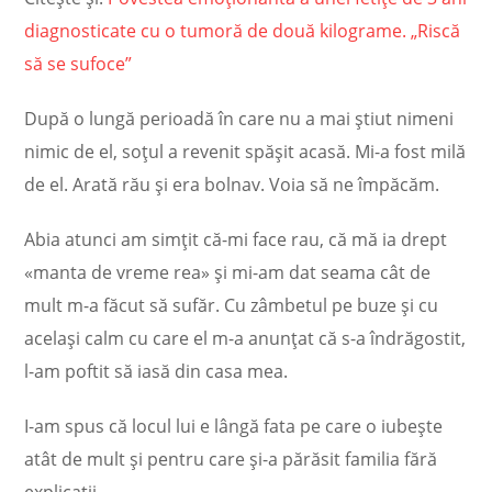
diagnosticate cu o tumoră de două kilograme. „Riscă
să se sufoce”
După o lungă perioadă în care nu a mai ştiut nimeni
nimic de el, soţul a revenit spăşit acasă. Mi-a fost milă
de el. Arată rău şi era bolnav. Voia să ne împăcăm.
Abia atunci am simţit că-mi face rau, că mă ia drept
«manta de vreme rea» şi mi-am dat seama cât de
mult m-a făcut să sufăr. Cu zâmbetul pe buze şi cu
acelaşi calm cu care el m-a anunţat că s-a îndrăgostit,
l-am poftit să iasă din casa mea.
I-am spus că locul lui e lângă fata pe care o iubeşte
atât de mult şi pentru care şi-a părăsit familia fără