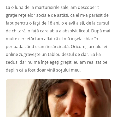
La o luna de la mărturisirile sale, am descoperit
grație rețelelor sociale de astăzi, că el m-a părăsit de
fapt pentru o față de 18 ani, o elevă a să, de la cursul
de chitară, o față care abia a absolvit liceul. După mai
multe cercetări am aflat că el mă înșela chiar în
perioada când eram însărcinată. Oricum, jurnalul ei
online zugrăvește un tablou destul de clar. Ea l-a
sedus, dar nu mă înțelegeți greșit, eu am realizat pe
deplin că a fost doar vină soțului meu.