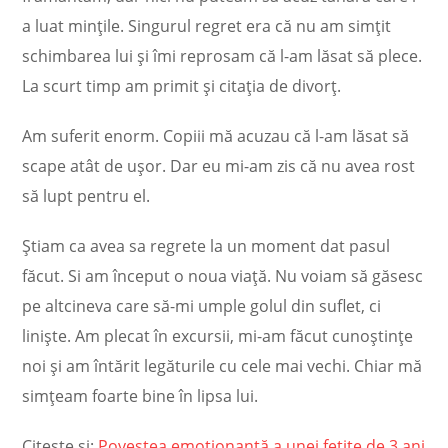
a luat minţile. Singurul regret era că nu am simţit
schimbarea lui şi îmi reprosam că l-am lăsat să plece.
La scurt timp am primit şi citaţia de divorţ.
Am suferit enorm. Copiii mă acuzau că l-am lăsat să
scape atât de uşor. Dar eu mi-am zis că nu avea rost
să lupt pentru el.
Ştiam ca avea sa regrete la un moment dat pasul
făcut. Si am început o noua viaţă. Nu voiam să găsesc
pe altcineva care să-mi umple golul din suflet, ci
linişte. Am plecat în excursii, mi-am făcut cunoştinţe
noi şi am întărit legăturile cu cele mai vechi. Chiar mă
simţeam foarte bine în lipsa lui.
Citește și:
Povestea emoționantă a unei fetițe de 3 ani