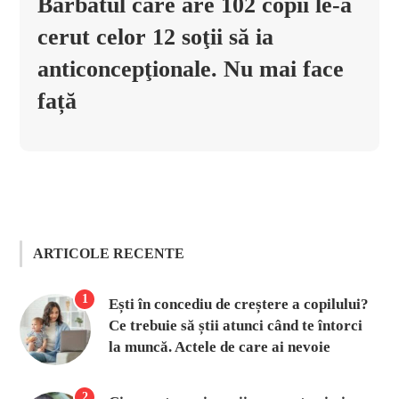
Bărbatul care are 102 copii le-a
cerut celor 12 soţii să ia
anticoncepţionale. Nu mai face
față
ARTICOLE RECENTE
1
Ești în concediu de creștere a copilului?
Ce trebuie să știi atunci când te întorci
la muncă. Actele de care ai nevoie
2