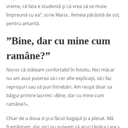
vreme, că fata e studentă şi că vrea să se mute
împreună cu ea”, scrie Maria , femeia părăsită de soț
pentru amantă.
”Bine, dar cu mine cum
ramâne?”
Noroc că stăteam confortabil în fotoliu. Nici măcar
nu am avut puterea să-i cer alte explicaţii, să-i fac
reproşuri sau să pun întrebări. Am reuşit doar sa
bâigui printre lacrimi: «Bine, dar cu mine cum
ramâne?».
Chiar de a doua zi şi-a făcut bagajul şi a plecat. Mă
framântam, dar nici nu puteam să acuz tânăra care i-