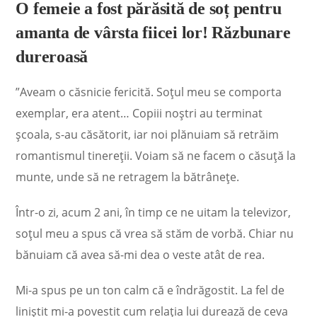
O femeie a fost părăsită de soț pentru
amanta de vârsta fiicei lor! Răzbunare
dureroasă
”Aveam o căsnicie fericită. Soţul meu se comporta
exemplar, era atent… Copiii noștri au terminat
şcoala, s-au căsătorit, iar noi plănuiam să retrăim
romantismul tinereţii. Voiam să ne facem o căsuţă la
munte, unde să ne retragem la bătrâneţe.
Într-o zi, acum 2 ani, în timp ce ne uitam la televizor,
soţul meu a spus că vrea să stăm de vorbă. Chiar nu
bănuiam că avea să-mi dea o veste atât de rea.
Mi-a spus pe un ton calm că e îndrăgostit. La fel de
liniştit mi-a povestit cum relaţia lui durează de ceva