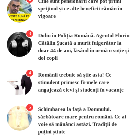
Cine sunt pensionarii care pot primi
sprijinul și ce alte beneficii rămân în
vigoare
3
Doliu în Poliția Română. Agentul Florin
Cătălin Șucată a murit fulgerător la
doar 44 de ani, lăsând în urmă o soție și
doi copii
4
Românii trebuie să știe asta! Ce
stimulent primesc firmele care
angajează elevi și studenți în vacanțe
5
Schimbarea la față a Domnului,
sărbătoare mare pentru români. Ce ai
voie să mânânci astăzi. Tradiții de
puțini știute