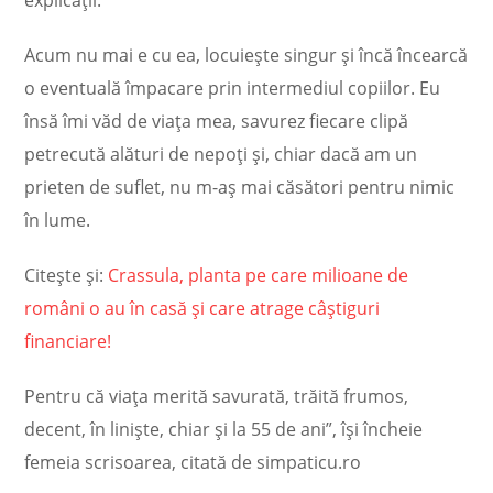
explicaţii.
Acum nu mai e cu ea, locuieşte singur şi încă încearcă
o eventuală împacare prin intermediul copiilor. Eu
însă îmi văd de viaţa mea, savurez fiecare clipă
petrecută alături de nepoţi şi, chiar dacă am un
prieten de suflet, nu m-aş mai căsători pentru nimic
în lume.
Citește și:
Crassula, planta pe care milioane de
români o au în casă și care atrage câștiguri
financiare!
Pentru că viaţa merită savurată, trăită frumos,
decent, în linişte, chiar şi la 55 de ani”, își încheie
femeia scrisoarea, citată de simpaticu.ro