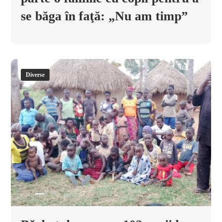
se băga în faţă: „Nu am timp”
Diverse