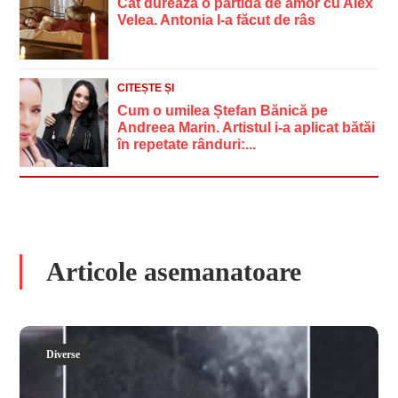
Cat dureaza o partida de amor cu Alex
Velea. Antonia l-a făcut de râs
CITEȘTE ȘI
Cum o umilea Ștefan Bănică pe
Andreea Marin. Artistul i-a aplicat bătăi
în repetate rânduri:...
Articole asemanatoare
Diverse