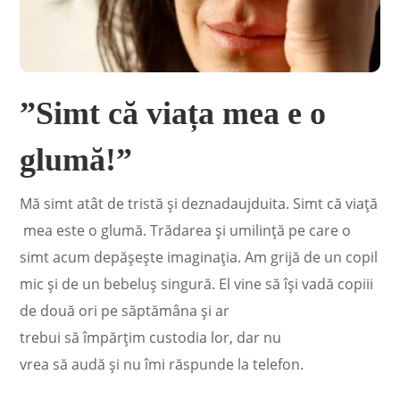
”Simt că viața mea e o
glumă!”
Mă simt atât de tristă și deznadaujduita. Simt că viață
mea este o glumă. Trădarea și umilință pe care o
simt acum depășește imaginația. Am grijă de un copil
mic și de un bebeluș singură. El vine să își vadă copiii
de două ori pe săptămâna și ar
trebui să împărțim custodia lor, dar nu
vrea să audă și nu îmi răspunde la telefon.