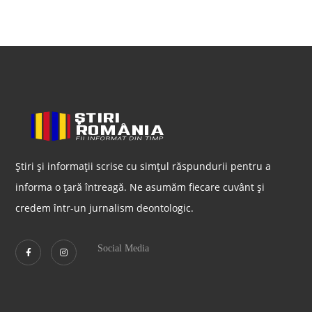
Știri și informații scrise cu simțul răspundurii pentru a
informa o țară întreagă. Ne asumăm fiecare cuvânt și
credem într-un jurnalism deontologic.
Social Media