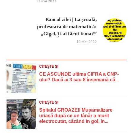
12 mai 2022
Bancul zilei | La şcoală,
profesoara de matematică:
„Gigel, ți-ai făcut tema?”
12 mai 2022
CITEȘTE ȘI
CE ASCUNDE ultima CIFRA a CNP-
ului? Dacă ai 3 sau 8 însemană că...
CITEȘTE ȘI
Spitalul GROAZEI! Mușamalizare
uriașă după ce un tânăr a murit
electrocutat, căzând în gol, în...