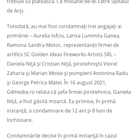
trebuie să plătească 1,4 miloane de lei către Spitalul
de Arşi.
Totodată, au mai fost condamnaţi trei angajaţi ai
primăriei – Aurelia Iofciu, Larisa Luminita Ganea,
Ramona Sandra Motoc, reprezentanţii firmei de
artificii SC Golden Ideas Fireworks Artists SRL –
Daniela Niţă şi Cristian Niţă, pirotehniştii Viorel
Zaharia şi Marian Moise şi pompierii Antonina Radu
şi George Petrica Matei. În 16 august 2021,
G4media.ro relata că şefa firmei pirotehnice, Daniela
Niţă, a fost găsită moartă. Ea primise, în primă
instanţă, o condamnare de 12 ani şi 8 luni de
închisoare.
Condamnările decise în primă instanţă în cazul