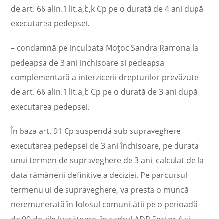
de art. 66 alin.1 lit.a,b,k Cp pe o durată de 4 ani după
executarea pedepsei.
– condamnă pe inculpata Moţoc Sandra Ramona la
pedeapsa de 3 ani inchisoare si pedeapsa
complementară a interzicerii drepturilor prevăzute
de art. 66 alin.1 lit.a,b Cp pe o durată de 3 ani după
executarea pedepsei.
În baza art. 91 Cp suspendă sub supraveghere
executarea pedepsei de 3 ani închisoare, pe durata
unui termen de supraveghere de 3 ani, calculat de la
data rămânerii definitive a deciziei. Pe parcursul
termenului de supraveghere, va presta o muncă
neremunerată în folosul comunitătii pe o perioadă
de 90 de zile lucrătoare, în cadrul ADP Sector 4 si