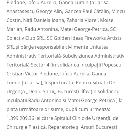
Piedone, Iofciu Aurelia, Ganea Luminiţa Larisa,
Anastasescu George Alin, Gancea Paul Cătălin, Mincu
Costin, Niţă Daniela Ioana, Zaharia Viorel, Moise
Marian, Radu Antonina, Matei George-Petrica, SC
Colectiv Club SRL, SC Golden Ideas Fireworks Artists
SRL şi părţle responsabile civilmente Unitatea
Administrativ Teritorială-Subdiviziunea Administrativ
Teritorială Sector 4 (in solidar cu inculpaţii Popescu
Cristian Victor Piedone, Iofciu Aurelia, Ganea
Luminiţa Larisa), Inspectoratul Pentru Situatii De
Urgenţă ,,Dealu Spirii,, Bucuresti-Ilfov (in solidar cu
inculpaţii Radu Antonina si Matei George-Petrica ) la
plata următoarelor sume, după cum urmează:
1.399.209,36 lei către Spitalul Clinic de Urgenţă, de
Chirurgie Plastică, Reparatorie şi Arsuri Bucureşti