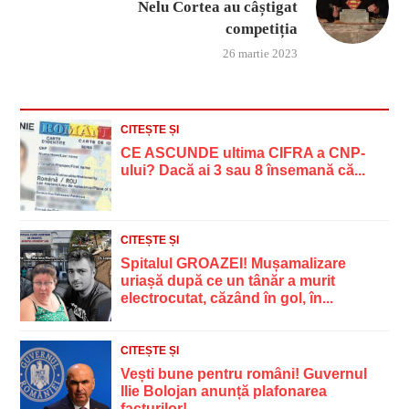
Nelu Cortea au câștigat
competiția
26 martie 2023
CITEȘTE ȘI
CE ASCUNDE ultima CIFRA a CNP-
ului? Dacă ai 3 sau 8 însemană că...
CITEȘTE ȘI
Spitalul GROAZEI! Mușamalizare
uriașă după ce un tânăr a murit
electrocutat, căzând în gol, în...
CITEȘTE ȘI
Vești bune pentru români! Guvernul
Ilie Bolojan anunță plafonarea
facturilor!