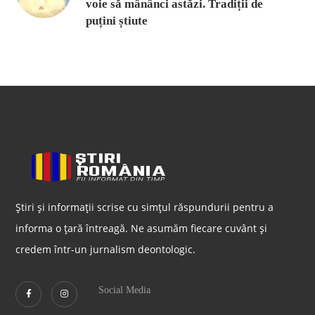
voie să mânânci astăzi. Tradiții de
puțini știute
Știri și informații scrise cu simțul răspundurii pentru a
informa o țară întreagă. Ne asumăm fiecare cuvânt și
credem într-un jurnalism deontologic.
Social Media