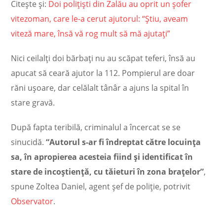
Citește și:
Doi polițiști din Zalău au oprit un șofer
vitezoman, care le-a cerut ajutorul: “Știu, aveam
viteză mare, însă vă rog mult să mă ajutați”
Nici ceilalţi doi bărbaţi nu au scăpat teferi, însă au
apucat să ceară ajutor la 112. Pompierul are doar
răni uşoare, dar celălalt tânâr a ajuns la spital în
stare gravă.
După fapta teribilă, criminalul a încercat se se
sinucidă.
“Autorul s-ar fi îndreptat către locuinţa
sa, în apropierea acesteia fiind şi identificat în
stare de incoştienţă, cu tăieturi în zona braţelor”
,
spune Zoltea Daniel, agent şef de poliţie, potrivit
Observator
.