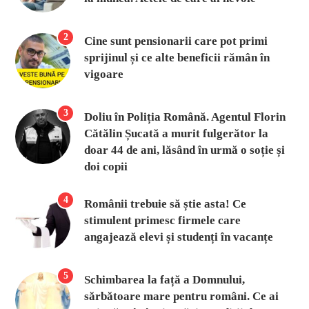
2
Cine sunt pensionarii care pot primi
sprijinul și ce alte beneficii rămân în
vigoare
3
Doliu în Poliția Română. Agentul Florin
Cătălin Șucată a murit fulgerător la
doar 44 de ani, lăsând în urmă o soție și
doi copii
4
Românii trebuie să știe asta! Ce
stimulent primesc firmele care
angajează elevi și studenți în vacanțe
5
Schimbarea la față a Domnului,
sărbătoare mare pentru români. Ce ai