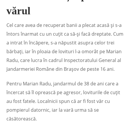
vărul
Cel care avea de recuperat banii a plecat acasă și s-a
întors înarmat cu un cuțit ca să-și facă dreptate. Cum
a intrat în încăpere, s-a năpustit asupra celor trei
bărbaţi, iar în ploaia de lovituri l-a omorât pe Marian
Radu, care lucra în cadrul Inspectoratului General al
Jandarmeriei Române din Braşov de peste 16 ani.
Pentru Marian Radu, jandarmul de 38 de ani care a
încercat să îl oprească pe agresor, loviturile de cuţit
au fost fatele. Localnicii spun că ar fi fost văr cu
pompierul datornic, iar la vară urma să se
căsătorească.