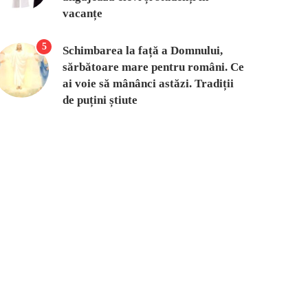
vacanțe
5
Schimbarea la față a Domnului,
sărbătoare mare pentru români. Ce
ai voie să mânânci astăzi. Tradiții
de puțini știute