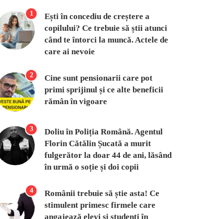
1
Ești în concediu de creștere a
copilului? Ce trebuie să știi atunci
când te întorci la muncă. Actele de
care ai nevoie
2
Cine sunt pensionarii care pot
primi sprijinul și ce alte beneficii
rămân în vigoare
3
Doliu în Poliția Română. Agentul
Florin Cătălin Șucată a murit
fulgerător la doar 44 de ani, lăsând
în urmă o soție și doi copii
4
Românii trebuie să știe asta! Ce
stimulent primesc firmele care
angajează elevi și studenți în