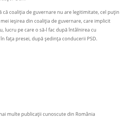
că coaliţia de guvernare nu are legitimitate, cel puţin
i ieşirea din coaliţia de guvernare, care implicit
, lucru pe care o să-l fac după întâlnirea cu
în fața presei, după ședința conducerii PSD.
 mai multe publicații cunoscute din România