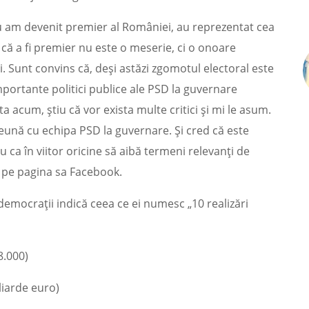
 eu am devenit premier al României, au reprezentat cea
că a fi premier nu este o meserie, ci o onoare
i. Sunt convins că, deși astăzi zgomotul electoral este
mportante politici publice ale PSD la guvernare
a acum, știu că vor exista multe critici și mi le asum.
eună cu echipa PSD la guvernare. Și cred că este
u ca în viitor oricine să aibă termeni relevanți de
u pe pagina sa Facebook.
democrații indică ceea ce ei numesc „10 realizări
8.000)
iliarde euro)