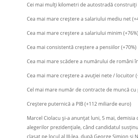
Cei mai mulți kilometri de autostradă construiți
Cea mai mare creștere a salariului mediu net (
Cea mai mare creștere a salariului minim (+76%
Cea mai consistentă creștere a pensiilor (+70%)
Cea mai mare scădere a numărului de români în 
Cea mai mare creștere a avuției nete / locuitor 
Cel mai mare număr de contracte de muncă cu p
Creștere puternică a PIB (+112 miliarde euro)
Marcel Ciolacu și-a anunțat luni, 5 mai, demisia d
alegerilor prezidențiale, când candidatul susțin
clasat pe locul al III-lea, după George Simion și