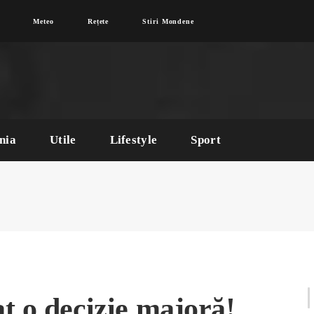
Meteo
Rețete
Stiri Mondene
nia
Utile
Lifestyle
Sport
t o decizie majoră!