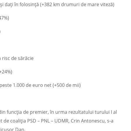
 și dați în folosință (+382 km drumuri de mare viteză)
+47%)
)
risc de sărăcie
(+24%)
este 1.000 de euro net (+500 de mii)
in funcția de premier, în urma rezultatului turului I al
ut de coaliția PSD – PNL – UDMR, Crin Antonescu, s-a
 Nicușor Dan.