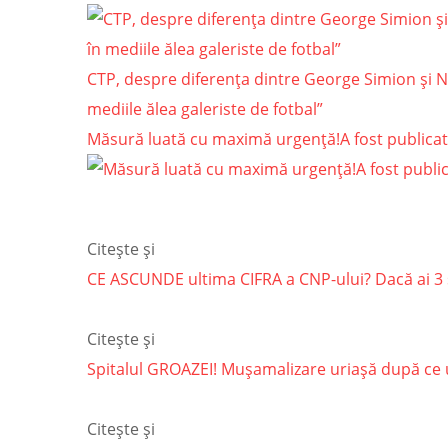
CTP, despre diferența dintre George Simion și 
mediile ălea galeriste de fotbal”
Măsură luată cu maximă urgență!A fost publicată
Citește și
CE ASCUNDE ultima CIFRA a CNP-ului? Dacă ai 3 
Citește și
Spitalul GROAZEI! Mușamalizare uriașă după ce un
Citește și