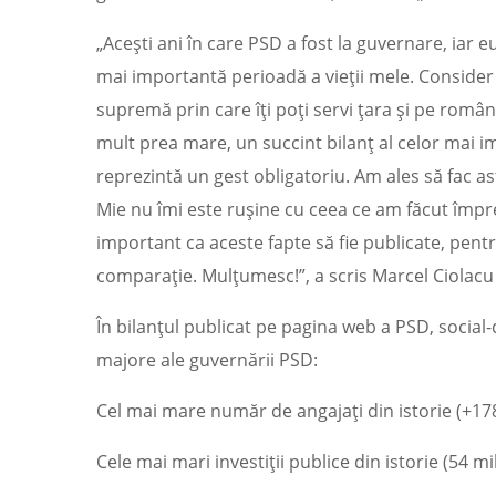
„Acești ani în care PSD a fost la guvernare, iar
mai importantă perioadă a vieții mele. Consider 
supremă prin care îți poți servi țara și pe român
mult prea mare, un succint bilanț al celor mai i
reprezintă un gest obligatoriu. Am ales să fac ast
Mie nu îmi este rușine cu ceea ce am făcut împr
important ca aceste fapte să fie publicate, pentr
comparație. Mulțumesc!”, a scris Marcel Ciolac
În bilanțul publicat pe pagina web a PSD, social-
majore ale guvernării PSD:
Cel mai mare număr de angajați din istorie (+17
Cele mai mari investiții publice din istorie (54 m