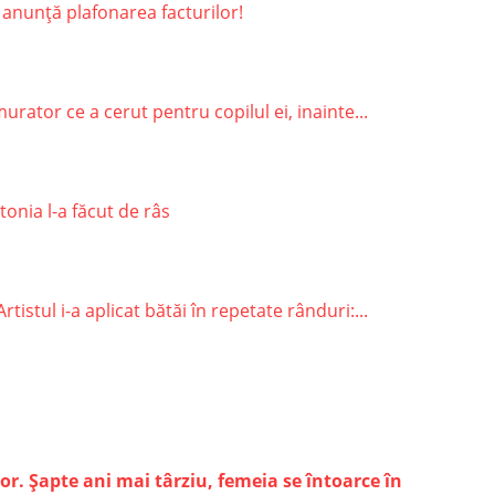
 anunță plafonarea facturilor!
rator ce a cerut pentru copilul ei, inainte...
onia l-a făcut de râs
stul i-a aplicat bătăi în repetate rânduri:...
r. Șapte ani mai târziu, femeia se întoarce în