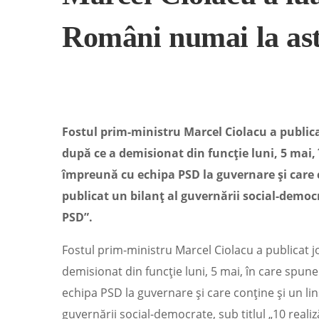
Români numai la ast
Fostul prim-ministru Marcel Ciolacu a publica
după ce a demisionat din funcție luni, 5 mai, 
împreună cu echipa PSD la guvernare și care c
publicat un bilanț al guvernării social-democr
PSD”.
Fostul prim-ministru Marcel Ciolacu a publicat 
demisionat din funcție luni, 5 mai, în care spune
echipa PSD la guvernare și care conține și un lin
guvernării social-democrate, sub titlul „10 reali