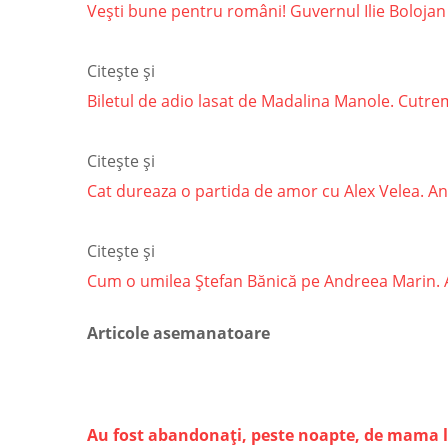
Vești bune pentru români! Guvernul Ilie Bolojan
Citește și
Biletul de adio lasat de Madalina Manole. Cutremu
Citește și
Cat dureaza o partida de amor cu Alex Velea. Ant
Citește și
Cum o umilea Ștefan Bănică pe Andreea Marin. Arti
Articole asemanatoare
Au fost abandonați, peste noapte, de mama lo