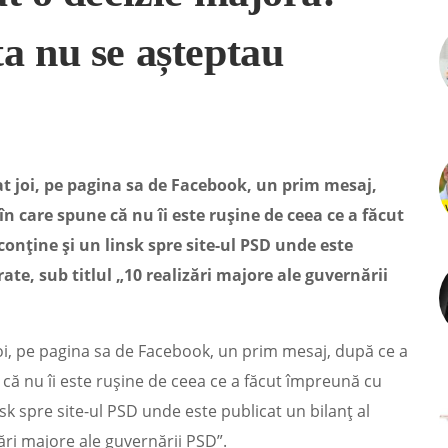
a nu se așteptau
t joi, pe pagina sa de Facebook, un prim mesaj,
în care spune că nu îi este rușine de ceea ce a făcut
onține și un linsk spre site-ul PSD unde este
ate, sub titlul „10 realizări majore ale guvernării
joi, pe pagina sa de Facebook, un prim mesaj, după ce a
 că nu îi este rușine de ceea ce a făcut împreună cu
sk spre site-ul PSD unde este publicat un bilanț al
zări majore ale guvernării PSD”.