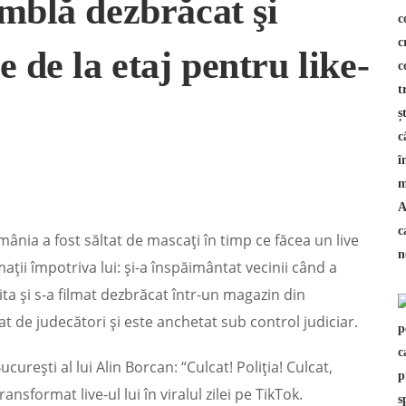
mblă dezbrăcat şi
 de la etaj pentru like-
ânia a fost săltat de mascaţi în timp ce făcea un live
aţii împotriva lui: şi-a înspăimântat vecinii când a
ita şi s-a filmat dezbrăcat într-un magazin din
at de judecători şi este anchetat sub control judiciar.
ureşti al lui Alin Borcan: “Culcat! Poliţia! Culcat,
ransformat live-ul lui în viralul zilei pe TikTok.