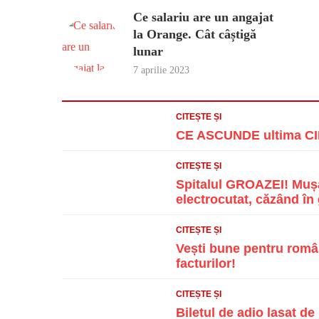
Ce salariu are un angajat
la Orange. Cât câștigă
lunar
7 aprilie 2023
CITEȘTE ȘI
CE ASCUNDE ultima CIF
CITEȘTE ȘI
Spitalul GROAZEI! Mușa
electrocutat, căzând în g
CITEȘTE ȘI
Vești bune pentru român
facturilor!
CITEȘTE ȘI
Biletul de adio lasat d