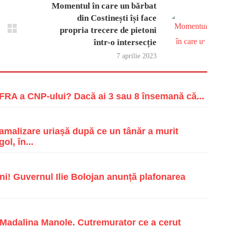
Momentul în care un bărbat
din Costinești își face
propria trecere de pietoni
într-o intersecție
7 aprilie 2023
RA a CNP-ului? Dacă ai 3 sau 8 însemană că...
malizare uriașă după ce un tânăr a murit
ol, în...
i! Guvernul Ilie Bolojan anunță plafonarea
e Madalina Manole. Cutremurator ce a cerut