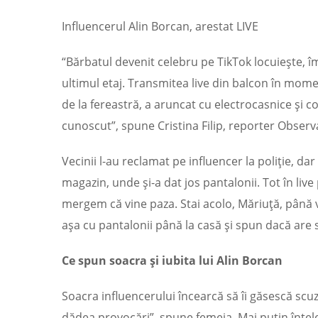
Influencerul Alin Borcan, arestat LIVE
“Bărbatul devenit celebru pe TikTok locuieşte, î
ultimul etaj. Transmitea live din balcon în momen
de la fereastră, a aruncat cu electrocasnice şi c
cunoscut”, spune Cristina Filip, reporter Observ
Vecinii l-au reclamat pe influencer la poliţie, dar 
magazin, unde şi-a dat jos pantalonii. Tot în liv
mergem că vine paza. Stai acolo, Măriuţă, până v
aşa cu pantalonii până la casă şi spun dacă are s
Ce spun soacra şi iubita lui Alin Borcan
Soacra influencerului încearcă să îi găsescă scuze
dădea provocări”, spune femeia. Mai puţin înţele