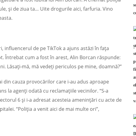
e, şi de ziua ta… Uite drogurile aici, farfuria. Vino
ceasta.
i, influencerul de pe TikTok a ajuns astăzi în faţa
t. Întrebat cum a fost în arest, Alin Borcan răspunde:
i. Lăsaţi-mă, mă vedeţi periculos pe mine, doamnă?”
mai din cauza provocărilor care i-au adus aproape
ns la agenţi odată cu reclamaţiile vecinilor. “S-a
ectorul 6 şi i-a adresat acesteia ameninţări cu acte de
talei. “Poliţia a venit aici de mai multe ori”,