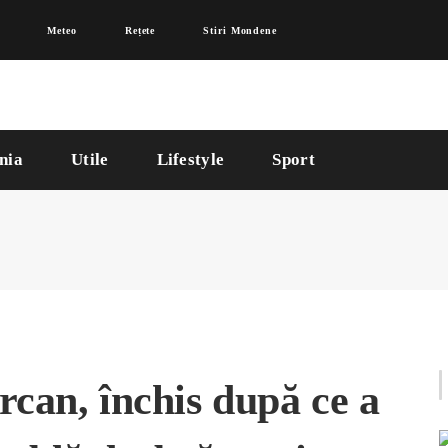
Meteo
Rețete
Stiri Mondene
nia
Utile
Lifestyle
Sport
rcan, închis după ce a