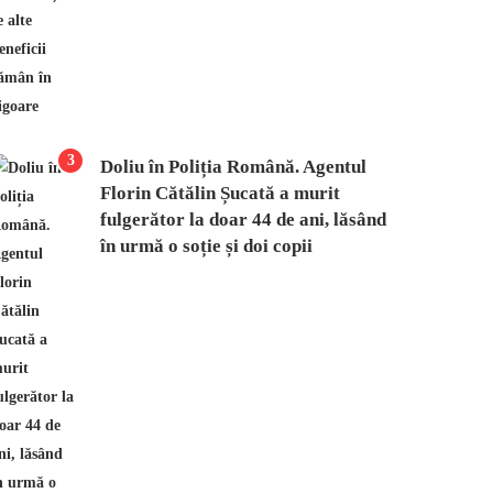
3
Doliu în Poliția Română. Agentul
Florin Cătălin Șucată a murit
fulgerător la doar 44 de ani, lăsând
în urmă o soție și doi copii