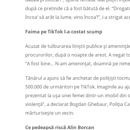
după ce pretinde că a fost bătută de el. “Drogatul
încoa’ să arăt la lume, vino încoa’!”, i-a strigat a
Faima pe TikTok l-a costat scump
Acuzat de tulburarea liniştii publice şi ameninţăr
procurorilor, după o noapte de arest. A negat to
“A fost bine… N-am ameninţat, doamnă pe nimen
Tânărul a ajuns să fie anchetat de poliţişti toc
500.000 de urmăritori pe TikTok. Imaginile au aju
prezentat la uşa unei femei dintr-un imobil din s
violenţă”, a declarat Bogdan Ghebaur, Poliţia Capi
mărturiseşte un vecin.
Ce pedeapsă riscă Alin Borcan