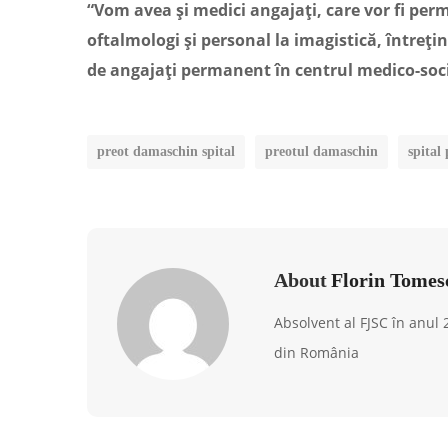
“Vom avea și medici angajați, care vor fi per
oftalmologi și personal la imagistică, întrețin
de angajați permanent în centrul medico-soci
preot damaschin spital
preotul damaschin
spital
About
Florin Tomes
Absolvent al FJSC în anul
din România