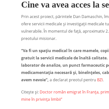
Cine va avea acces la se
Prin acest proiect, părintele Dan Damaschin, împ
ofere servicii medicale şi investigaţii medicale 
vulnerabile. În momentul de faţă, aproximativ 2
preotului misionar.
“Va fi un spațiu medical în care mamele, copi
gratuit la servicii medicale de înaltă calitate.
laborator de analize, un punct farmaceutic p
medicamentația necesară și, bineînțeles, cabi
avem nevoie”,
a declarat preotul pentru
BZI
.
Citește și:
Doctor român emigrat în Franța, primit 
mine în privința limbii”