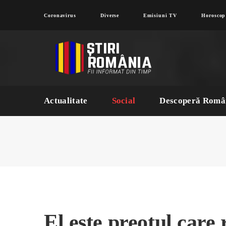
Coronavirus
Diverse
Emisiuni TV
Horoscop
Actualitate
Social
Descoperă Româ
El este preotul care 