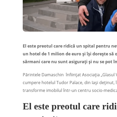
El este preotul care ridică un spital pentru n
un hotel de 1 milion de euro și își dorește să
sărmani care nu sunt asigurați și nu se pot în
Părintele Damaschin
înființat Asociația „Glasul V
cumpere hotelul Tudor Palace, din Iași deținut, î
transforme imobilul într-un centru socio-medica
El este preotul care rid