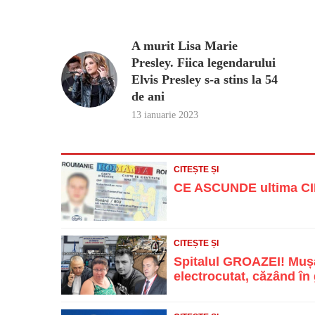
A murit Lisa Marie
Presley. Fiica legendarului
Elvis Presley s-a stins la 54
de ani
13 ianuarie 2023
CITEȘTE ȘI
CE ASCUNDE ultima CIF
CITEȘTE ȘI
Spitalul GROAZEI! Mușa
electrocutat, căzând în g