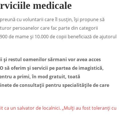
rviciile medicale
reună cu voluntarii care îl susţin, îşi propune să
tuturor persoanelor care fac parte din categorii
.900 de mame şi 10.000 de copii beneficiază de ajutorul
ii și restul oamenilor sărmani vor avea acces
 O să oferim și servicii pe partea de imagistică,
entru a primi, în mod gratuit, toată
nete de consultații pentru specialitățile de care
ca un salvator de localnici. „Mulți au fost toleranți cu