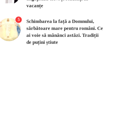
vacanțe
5
Schimbarea la față a Domnului,
sărbătoare mare pentru români. Ce
ai voie să mânânci astăzi. Tradiții
de puțini știute