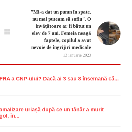
"Mi-a dat un pumn în spate,
nu mai puteam să suflu". O
învățătoare ar fi bătut un
elev de 7 ani. Femeia neagă
faptele, copilul a avut
nevoie de îngrijiri medicale
13 ianuarie 2023
RA a CNP-ului? Dacă ai 3 sau 8 însemană că...
malizare uriașă după ce un tânăr a murit
ol, în...