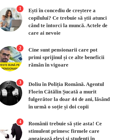
1
Ești în concediu de creștere a
copilului? Ce trebuie să știi atunci
când te întorci la muncă. Actele de
care ai nevoie
2
Cine sunt pensionarii care pot
primi sprijinul și ce alte beneficii
rămân în vigoare
3
Doliu în Poliția Română. Agentul
Florin Cătălin Șucată a murit
fulgerător la doar 44 de ani, lăsând
în urmă o soție și doi copii
4
Românii trebuie să știe asta! Ce
stimulent primesc firmele care
angajează elevi și studenți în