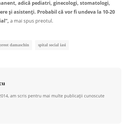
manent, adică pediatri, ginecologi, stomatologi,
ere și asistenți. Probabil că vor fi undeva la 10-20
al”,
a mai spus preotul.
 preot damaschin
spital social iasi
cu
 2014, am scris pentru mai multe publicații cunoscute