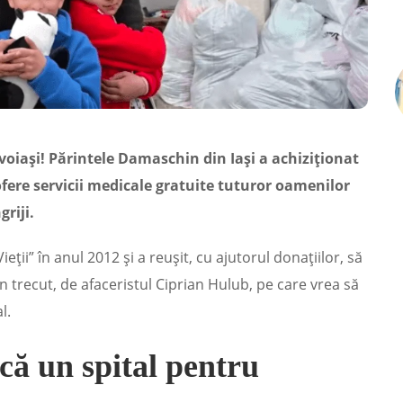
evoiași! Părintele Damaschin din Iași a achiziționat
 ofere servicii medicale gratuite tuturor oamenilor
griji.
ieții” în anul 2012 și a reușit, cu ajutorul donațiilor, să
n trecut, de afaceristul Ciprian Hulub, pe care vrea să
l.
ică un spital pentru