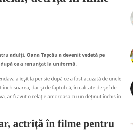
entru adulți. Oana Tașcău a devenit vedetă pe
p după ce a renunțat la uniformă.
endava a ieșit la pensie după ce a fost acuzată de unele
închisoarea, dar și de faptul că, în calitate de șef de
a, ar fi avut o relație amoroasă cu un deținut închis în
r, actriță în filme pentru