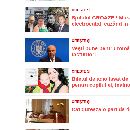
CITEȘTE ȘI
Spitalul GROAZEI! Mușa
electrocutat, căzând în g
CITEȘTE ȘI
Vești bune pentru român
facturilor!
CITEȘTE ȘI
Biletul de adio lasat d
pentru copilul ei, inainte
CITEȘTE ȘI
Cat dureaza o partida d