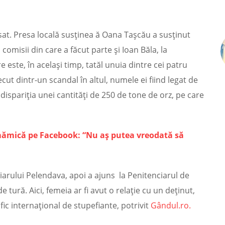
at. Presa locală susținea ă Oana Tașcău a susținut
omisii din care a făcut parte și Ioan Băla, la
este, în același timp, tatăl unuia dintre cei patru
recut dintr-un scandal în altul, numele ei fiind legat de
 dispariția unei cantități de 250 de tone de orz, pe care
mămică pe Facebook: “Nu aș putea vreodată să
ciarului Pelendava, apoi a ajuns la Penitenciarul de
tură. Aici, femeia ar fi avut o relație cu un deținut,
ic internațional de stupefiante, potrivit
Gândul.ro.