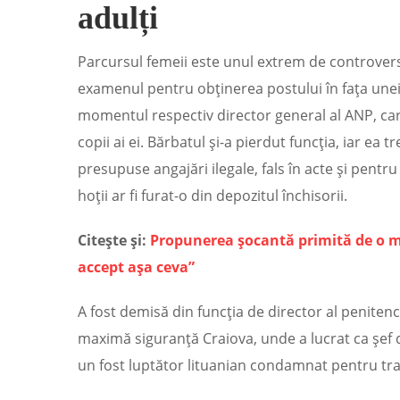
adulți
Parcursul femeii este unul extrem de controvers
examenul pentru obținerea postului în fața unei c
momentul respectiv director general al ANP, care 
copii ai ei. Bărbatul și-a pierdut funcția, iar ea t
presupuse angajări ilegale, fals în acte și pentru
hoții ar fi furat-o din depozitul închisorii.
Citește și:
Propunerea șocantă primită de o 
accept așa ceva”
A fost demisă din funcția de director al peniten
maximă siguranță Craiova, unde a lucrat ca șef de 
un fost luptător lituanian condamnat pentru traf