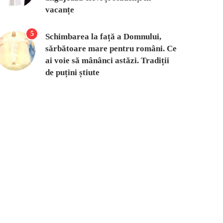
vacanțe
5
Schimbarea la față a Domnului,
sărbătoare mare pentru români. Ce
ai voie să mânânci astăzi. Tradiții
de puțini știute