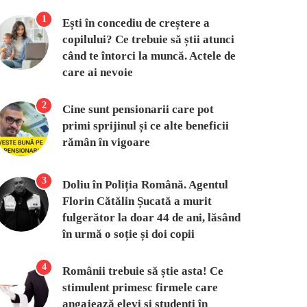
1
Ești în concediu de creștere a
copilului? Ce trebuie să știi atunci
când te întorci la muncă. Actele de
care ai nevoie
2
Cine sunt pensionarii care pot
primi sprijinul și ce alte beneficii
rămân în vigoare
3
Doliu în Poliția Română. Agentul
Florin Cătălin Șucată a murit
fulgerător la doar 44 de ani, lăsând
în urmă o soție și doi copii
4
Românii trebuie să știe asta! Ce
stimulent primesc firmele care
angajează elevi și studenți în