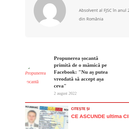
Absolvent al FJSC în anul
din România
Propunerea șocantă
primită de o mămică pe
Facebook: "Nu aș putea
vreodată să accept așa
ceva"
2 august 2022
CITEȘTE ȘI
CE ASCUNDE ultima CIF