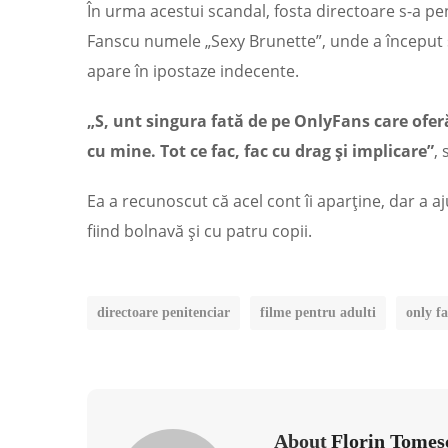
În urma acestui scandal, fosta directoare s-a pe
Fanscu numele „Sexy Brunette”, unde a început să 
apare în ipostaze indecente.
„S, unt singura fată de pe OnlyFans care ofer
cu mine. Tot ce fac, fac cu drag și implicare”
,
Ea a recunoscut că acel cont îi aparține, dar a a
fiind bolnavă și cu patru copii.
directoare penitenciar
filme pentru adulti
only f
About
Florin Tomes