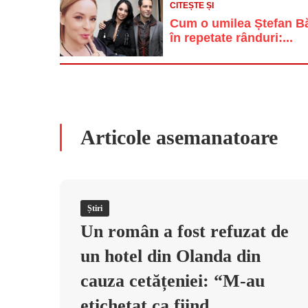
CITEȘTE ȘI
Cum o umilea Ștefan Băn
în repetate rânduri:...
Articole asemanatoare
Știri
Un român a fost refuzat de
un hotel din Olanda din
cauza cetățeniei: “M-au
etichetat ca fiind