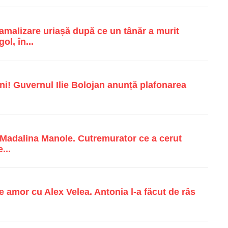
malizare uriașă după ce un tânăr a murit
ol, în...
i! Guvernul Ilie Bolojan anunță plafonarea
e Madalina Manole. Cutremurator ce a cerut
...
e amor cu Alex Velea. Antonia l-a făcut de râs