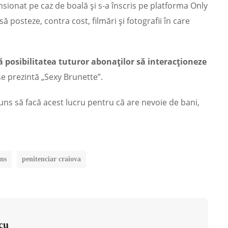
nsionat pe caz de boală și s-a înscris pe platforma Only
posteze, contra cost, filmări și fotografii în care
ă posibilitatea tuturor abonaților să interacționeze
 se prezintă „Sexy Brunette”.
juns să facă acest lucru pentru că are nevoie de bani,
ans
penitenciar craiova
cu