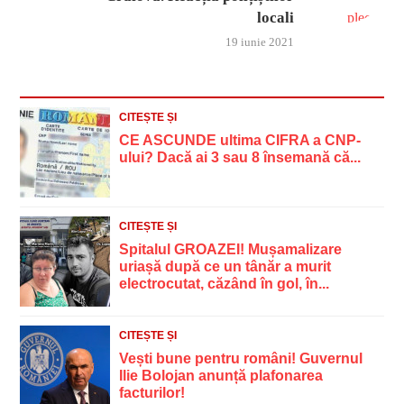
locali
19 iunie 2021
CITEȘTE ȘI
CE ASCUNDE ultima CIFRA a CNP-
ului? Dacă ai 3 sau 8 însemană că...
CITEȘTE ȘI
Spitalul GROAZEI! Mușamalizare
uriașă după ce un tânăr a murit
electrocutat, căzând în gol, în...
CITEȘTE ȘI
Vești bune pentru români! Guvernul
Ilie Bolojan anunță plafonarea
facturilor!