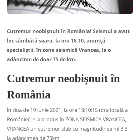
Cutremur neobișnuit în România! Seismul a avut
loc sâmbătă seara, la ora 18.10, anunță
specialiștii, în zona seismică Vrancea, la o
adâncime de doar 75 de km.
Cutremur neobișnuit în
România
În ziua de 19 Iunie 2021, la ora 18:10:15 (ora locală a
României), s-a produs în ZONA SEISMICA VRANCEA,
VRANCEA un cutremur slab cu magnitudinea ml 3.3,
la adâncimea de 73km.