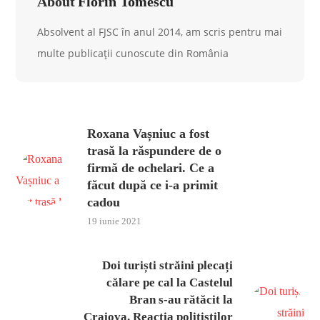
About
Florin Tomescu
Absolvent al FJSC în anul 2014, am scris pentru mai
multe publicații cunoscute din România
Roxana Vașniuc a fost
trasă la răspundere de o
firmă de ochelari. Ce a
făcut după ce i-a primit
cadou
19 iunie 2021
Doi turiști străini plecați
călare pe cal la Castelul
Bran s-au rătăcit la
Craiova. Reacția polițiștilor