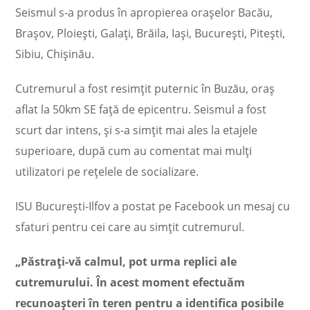
Seismul s-a produs în apropierea oraşelor Bacău,
Brașov, Ploiești, Galați, Brăila, Iași, București, Pitești,
Sibiu, Chișinău.
Cutremurul a fost resimţit puternic în Buzău, oraş
aflat la 50km SE faţă de epicentru. Seismul a fost
scurt dar intens, şi s-a simţit mai ales la etajele
superioare, după cum au comentat mai mulţi
utilizatori pe reţelele de socializare.
ISU Bucureşti-Ilfov a postat pe Facebook un mesaj cu
sfaturi pentru cei care au simţit cutremurul.
„Păstraţi-vă calmul, pot urma replici ale
cutremurului. În acest moment efectuăm
recunoaşteri în teren pentru a identifica posibile