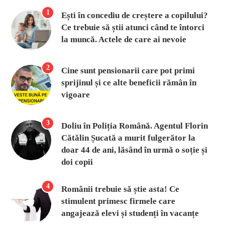
1
Ești în concediu de creștere a copilului?
Ce trebuie să știi atunci când te întorci
la muncă. Actele de care ai nevoie
2
Cine sunt pensionarii care pot primi
sprijinul și ce alte beneficii rămân în
vigoare
3
Doliu în Poliția Română. Agentul Florin
Cătălin Șucată a murit fulgerător la
doar 44 de ani, lăsând în urmă o soție și
doi copii
4
Românii trebuie să știe asta! Ce
stimulent primesc firmele care
angajează elevi și studenți în vacanțe