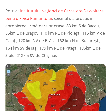
Potrivit
Institutului Național de Cercetare-Dezvoltare
pentru Fizica Pământului
, seismul s-a produs în
apropierea următoarelor oraşe: 83 km S de Bacau,
85km E de Brașov, 110 km NE de Ploiești, 115 km V de
Galați, 120 km NV de Brăila, 162 km N de București,
164 km SV de Iași, 179 km NE de Pitești, 196km E de
Sibiu, 212km SV de Chișinau.