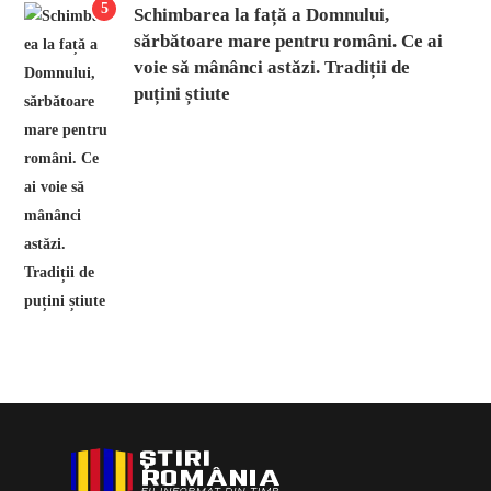
5
Schimbarea la față a Domnului,
sărbătoare mare pentru români. Ce ai
voie să mânânci astăzi. Tradiții de
puțini știute