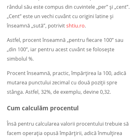
rândul său este compus din cuvintele „per” și „cent”.
„Cent” este un vechi cuvânt cu origini latine și
înseamnă „sută”, potrivit
shtiu.ro
.
Astfel, procent înseamnă „pentru fiecare 100” sau
„din 100”, iar pentru acest cuvânt se folosește
simbolul %.
Procent înseamnă, practic, împărțirea la 100, adică
mutarea punctului zecimal cu două poziții spre
stânga. Astfel, 32%, de exemplu, devine 0,32.
Cum calculăm procentul
Însă pentru calcularea valorii procentului trebuie să
facem operația opusă împărțirii, adică înmulțirea