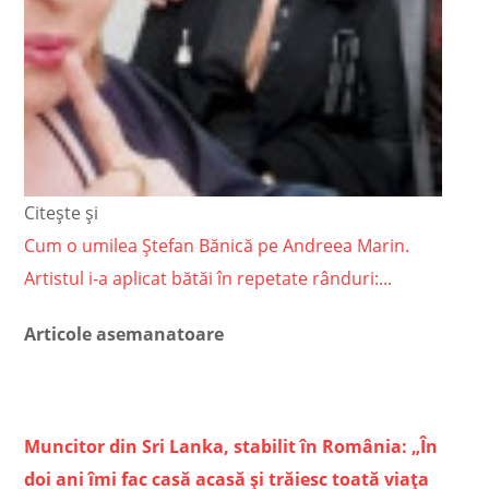
Citește și
Cum o umilea Ștefan Bănică pe Andreea Marin.
Artistul i-a aplicat bătăi în repetate rânduri:...
Articole asemanatoare
Muncitor din Sri Lanka, stabilit în România: „În
doi ani îmi fac casă acasă și trăiesc toată viața