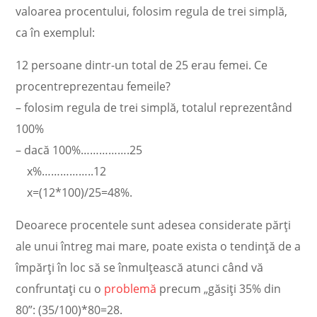
valoarea procentului, folosim regula de trei simplă,
ca în exemplul:
12 persoane dintr-un total de 25 erau femei. Ce
procentreprezentau femeile?
– folosim regula de trei simplă, totalul reprezentând
100%
– dacă 100%…………….25
x%……………..12
x=(12*100)/25=48%.
Deoarece procentele sunt adesea considerate părți
ale unui întreg mai mare, poate exista o tendință de a
împărți în loc să se înmulțească atunci când vă
confruntați cu o
problemă
precum „găsiți 35% din
80”: (35/100)*80=28.