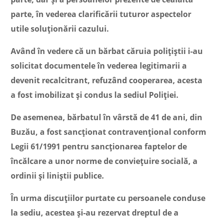
parte, în vederea clarificării tuturor aspectelor
utile soluționării cazului.
Având în vedere că un bărbat căruia polițiștii i-au
solicitat documentele în vederea legitimarii a
devenit recalcitrant, refuzând cooperarea, acesta
a fost imobilizat și condus la sediul Poliției.
De asemenea, bărbatul în vârstă de 41 de ani, din
Buzău, a fost sancționat contravențional conform
Legii 61/1991 pentru sancționarea faptelor de
încălcare a unor norme de conviețuire socială, a
ordinii și liniștii publice.
În urma discuțiilor purtate cu persoanele conduse
la sediu, acestea și-au rezervat dreptul de a