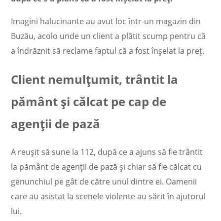
Imagini halucinante au avut loc într-un magazin din
Buzău, acolo unde un client a plătit scump pentru că
a îndrăznit să reclame faptul că a fost înșelat la preț.
Client nemulțumit, trântit la
pământ și călcat pe cap de
agenții de pază
A reușit să sune la 112, după ce a ajuns să fie trântit
la pământ de agenții de pază și chiar să fie călcat cu
genunchiul pe gât de către unul dintre ei. Oamenii
care au asistat la scenele violente au sărit în ajutorul
lui.