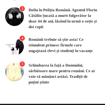
3
Doliu în Poliția Română. Agentul Florin
Cătălin Șucată a murit fulgerător la
doar 44 de ani, lăsând în urmă o soție și
doi copii
4
Românii trebuie să știe asta! Ce
stimulent primesc firmele care
angajează elevi și studenți în vacanțe
5
Schimbarea la față a Domnului,
sărbătoare mare pentru români. Ce ai
voie să mânânci astăzi. Tradiții de
puțini știute