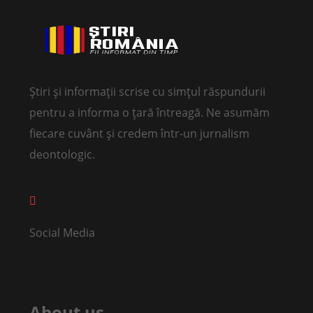
Știri și informații scrise cu simțul răspundurii
pentru a informa o țară întreagă. Ne asumăm
fiecare cuvânt și credem într-un jurnalism
deontologic.
Social Media
About us