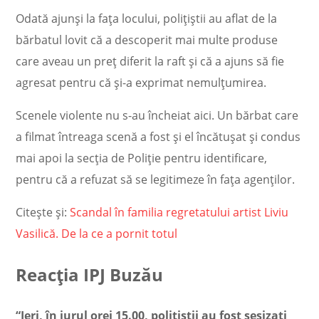
Odată ajunși la fața locului, polițiștii au aflat de la
bărbatul lovit că a descoperit mai multe produse
care aveau un preț diferit la raft și că a ajuns să fie
agresat pentru că și-a exprimat nemulțumirea.
Scenele violente nu s-au încheiat aici. Un bărbat care
a filmat întreaga scenă a fost și el încătușat și condus
mai apoi la secția de Poliție pentru identificare,
pentru că a refuzat să se legitimeze în fața agenților.
Citește și:
Scandal în familia regretatului artist Liviu
Vasilică. De la ce a pornit totul
Reacția IPJ Buzău
“Ieri, în jurul orei 15.00, polițiștii au fost sesizați