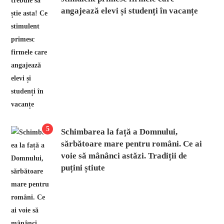
angajează elevi și studenți în vacanțe
5
Schimbarea la față a Domnului,
sărbătoare mare pentru români. Ce ai
voie să mânânci astăzi. Tradiții de
puțini știute