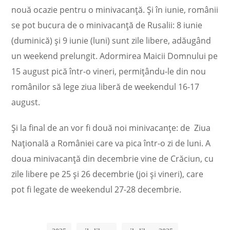
nouă ocazie pentru o minivacanță. Și în iunie, românii
se pot bucura de o minivacanță de Rusalii: 8 iunie
(duminică) și 9 iunie (luni) sunt zile libere, adăugând
un weekend prelungit. Adormirea Maicii Domnului pe
15 august pică într-o vineri, permițându-le din nou
românilor să lege ziua liberă de weekendul 16-17
august.
Și la final de an vor fi două noi minivacanțe: de Ziua
Națională a României care va pica într-o zi de luni. A
doua minivacanță din decembrie vine de Crăciun, cu
zile libere pe 25 și 26 decembrie (joi și vineri), care
pot fi legate de weekendul 27-28 decembrie.