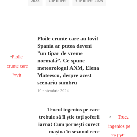
2025
zile libere
zile libere 2025
Ploile crunte care au lovit
Spania ar putea deveni
”un tipar de vreme
normală”. Ce spune
meteorologul ANM, Elena
Mateescu, despre acest
scenariu sumbru
10 noiembrie 2024
Trucul ingenios pe care
trebuie să îl știe toți șoferii
iarna! Cum pornești corect
mașina în sezonul rece