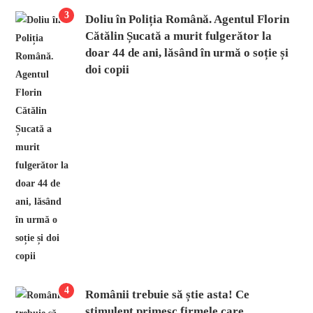
3
Doliu în Poliția Română. Agentul Florin
Cătălin Șucată a murit fulgerător la
doar 44 de ani, lăsând în urmă o soție și
doi copii
4
Românii trebuie să știe asta! Ce
stimulent primesc firmele care