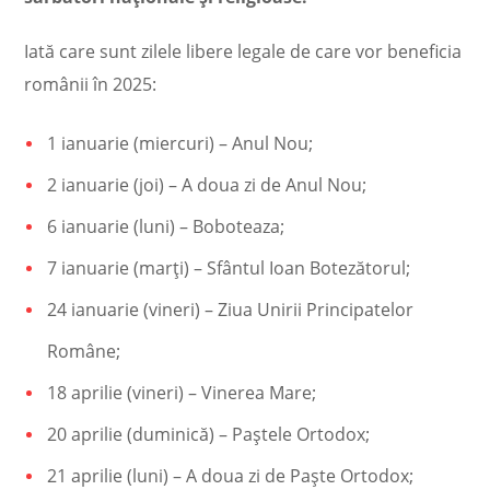
Iată care sunt zilele libere legale de care vor beneficia
românii în 2025:
1 ianuarie (miercuri) – Anul Nou;
2 ianuarie (joi) – A doua zi de Anul Nou;
6 ianuarie (luni) – Boboteaza;
7 ianuarie (marți) – Sfântul Ioan Botezătorul;
24 ianuarie (vineri) – Ziua Unirii Principatelor
Române;
18 aprilie (vineri) – Vinerea Mare;
20 aprilie (duminică) – Paștele Ortodox;
21 aprilie (luni) – A doua zi de Paște Ortodox;