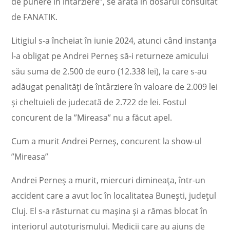
de punere în întârziere”, se arată în dosarul consultat
de FANATIK.
Litigiul s-a încheiat în iunie 2024, atunci când instanța
l-a obligat pe Andrei Perneș să-i returneze amicului
său suma de 2.500 de euro (12.338 lei), la care s-au
adăugat penalități de întârziere în valoare de 2.009 lei
și cheltuieli de judecată de 2.722 de lei. Fostul
concurent de la ”Mireasa” nu a făcut apel.
Cum a murit Andrei Perneș, concurent la show-ul
”Mireasa”
Andrei Perneș a murit, miercuri dimineața, într-un
accident care a avut loc în localitatea Bunești, județul
Cluj. El s-a răsturnat cu mașina și a rămas blocat în
interiorul autoturismului. Medicii care au ajuns de