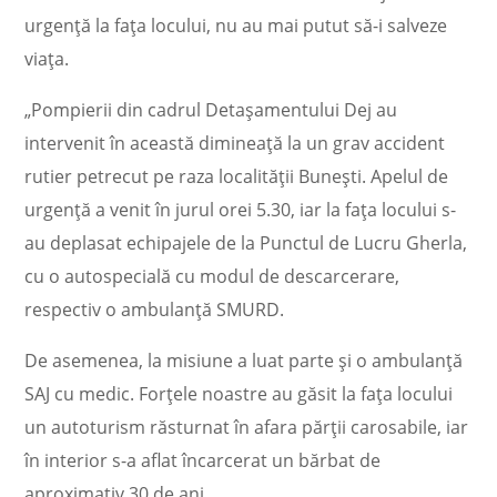
urgență la fața locului, nu au mai putut să-i salveze
viața.
„Pompierii din cadrul Detașamentului Dej au
intervenit în această dimineață la un grav accident
rutier petrecut pe raza localității Bunești. Apelul de
urgență a venit în jurul orei 5.30, iar la fața locului s-
au deplasat echipajele de la Punctul de Lucru Gherla,
cu o autospecială cu modul de descarcerare,
respectiv o ambulanță SMURD.
De asemenea, la misiune a luat parte și o ambulanță
SAJ cu medic. Forțele noastre au găsit la fața locului
un autoturism răsturnat în afara părții carosabile, iar
în interior s-a aflat încarcerat un bărbat de
aproximativ 30 de ani.