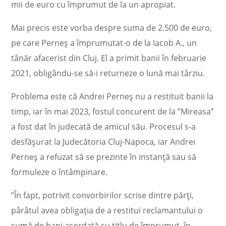
mii de euro cu împrumut de la un apropiat.
Mai precis este vorba despre suma de 2.500 de euro,
pe care Perneș a împrumutat-o de la Iacob A., un
tânăr afacerist din Cluj. El a primit banii în februarie
2021, obligându-se să-i returneze o lună mai târziu.
Problema este că Andrei Perneș nu a restituit banii la
timp, iar în mai 2023, fostul concurent de la ”Mireasa”
a fost dat în judecată de amicul său. Procesul s-a
desfășurat la Judecătoria Cluj-Napoca, iar Andrei
Perneș a refuzat să se prezinte în instanță sau să
formuleze o întâmpinare.
”În fapt, potrivit convorbirilor scrise dintre părţi,
pârâtul avea obligaţia de a restitui reclamantului o
sumă de bani acordată cu titlu de împrumut, în