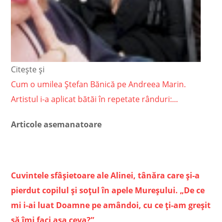
Citește și
Cum o umilea Ștefan Bănică pe Andreea Marin.
Artistul i-a aplicat bătăi în repetate rânduri:...
Articole asemanatoare
Cuvintele sfâșietoare ale Alinei, tânăra care și-a
pierdut copilul și soțul în apele Mureșului. „De ce
mi i-ai luat Doamne pe amândoi, cu ce ți-am greșit
să îmi faci așa ceva?”