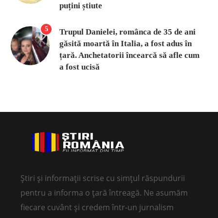
puțini știute
5
Trupul Danielei, românca de 35 de ani
găsită moartă în Italia, a fost adus în
țară. Anchetatorii încearcă să afle cum
a fost ucisă
Știri și informații scrise cu simțul răspundurii
pentru a informa o țară întreagă. Ne asumăm
fiecare cuvânt și credem într-un jurnalism