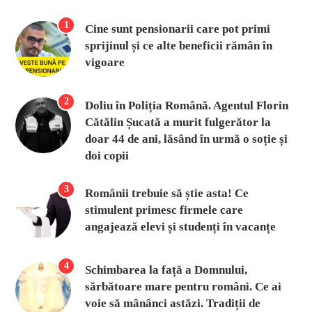
1
Cine sunt pensionarii care pot primi
sprijinul și ce alte beneficii rămân în
vigoare
2
Doliu în Poliția Română. Agentul Florin
Cătălin Șucată a murit fulgerător la
doar 44 de ani, lăsând în urmă o soție și
doi copii
3
Românii trebuie să știe asta! Ce
stimulent primesc firmele care
angajează elevi și studenți în vacanțe
4
Schimbarea la față a Domnului,
sărbătoare mare pentru români. Ce ai
voie să mânânci astăzi. Tradiții de