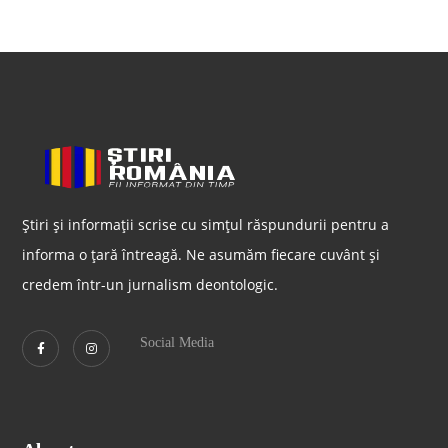
Știri și informații scrise cu simțul răspundurii pentru a
informa o țară întreagă. Ne asumăm fiecare cuvânt și
credem într-un jurnalism deontologic.
Social Media