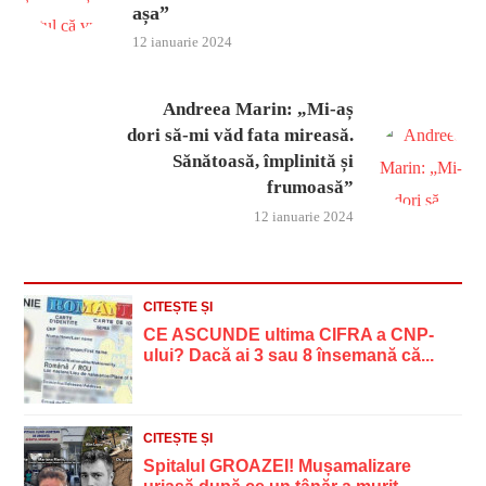
așa”
12 ianuarie 2024
Andreea Marin: „Mi-aș
dori să-mi văd fata mireasă.
Sănătoasă, împlinită și
frumoasă”
12 ianuarie 2024
CITEȘTE ȘI
CE ASCUNDE ultima CIFRA a CNP-
ului? Dacă ai 3 sau 8 însemană că...
CITEȘTE ȘI
Spitalul GROAZEI! Mușamalizare