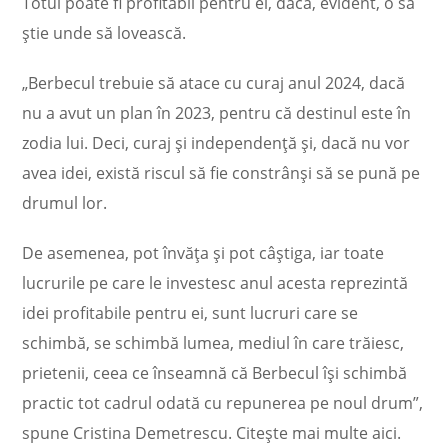
Totul poate fi profitabil pentru ei, dacă, evident, o să
știe unde să lovească.
„Berbecul trebuie să atace cu curaj anul 2024, dacă
nu a avut un plan în 2023, pentru că destinul este în
zodia lui. Deci, curaj şi independenţă şi, dacă nu vor
avea idei, există riscul să fie constrânşi să se pună pe
drumul lor.
De asemenea, pot învăţa şi pot câştiga, iar toate
lucrurile pe care le investesc anul acesta reprezintă
idei profitabile pentru ei, sunt lucruri care se
schimbă, se schimbă lumea, mediul în care trăiesc,
prietenii, ceea ce înseamnă că Berbecul îşi schimbă
practic tot cadrul odată cu repunerea pe noul drum”,
spune Cristina Demetrescu. Citește mai multe aici.