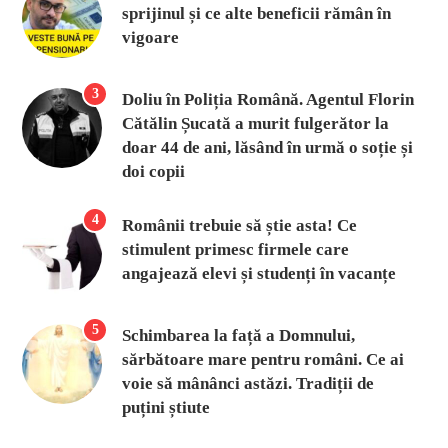
sprijinul și ce alte beneficii rămân în
vigoare
3
Doliu în Poliția Română. Agentul Florin
Cătălin Șucată a murit fulgerător la
doar 44 de ani, lăsând în urmă o soție și
doi copii
4
Românii trebuie să știe asta! Ce
stimulent primesc firmele care
angajează elevi și studenți în vacanțe
5
Schimbarea la față a Domnului,
sărbătoare mare pentru români. Ce ai
voie să mânânci astăzi. Tradiții de
puțini știute