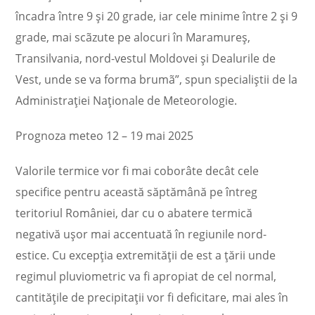
încadra între 9 şi 20 grade, iar cele minime între 2 şi 9
grade, mai scãzute pe alocuri în Maramureş,
Transilvania, nord-vestul Moldovei şi Dealurile de
Vest, unde se va forma brumã”, spun specialiștii de la
Administraţiei Naţionale de Meteorologie.
Prognoza meteo 12 – 19 mai 2025
Valorile termice vor fi mai coborâte decât cele
specifice pentru această săptămână pe întreg
teritoriul României, dar cu o abatere termică
negativă ușor mai accentuată în regiunile nord-
estice. Cu excepția extremității de est a țării unde
regimul pluviometric va fi apropiat de cel normal,
cantitățile de precipitații vor fi deficitare, mai ales în