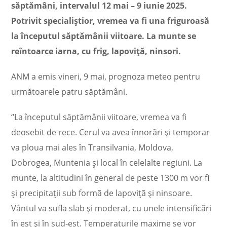
săptămâni, intervalul 12 mai – 9 iunie 2025.
Potrivit specialiștior, vremea va fi una friguroasă
la începutul săptămânii viitoare. La munte se
reîntoarce iarna, cu frig, lapoviță, ninsori.
ANM a emis vineri, 9 mai, prognoza meteo pentru
următoarele patru săptămâni.
“La începutul săptămânii viitoare, vremea va fi
deosebit de rece. Cerul va avea înnorãri şi temporar
va ploua mai ales în Transilvania, Moldova,
Dobrogea, Muntenia şi local în celelalte regiuni. La
munte, la altitudini în general de peste 1300 m vor fi
şi precipitaţii sub formã de lapoviţã şi ninsoare.
Vântul va sufla slab şi moderat, cu unele intensificãri
în est şi în sud-est. Temperaturile maxime se vor