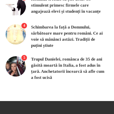
stimulent primesc firmele care
angajează elevi și studenți în vacanțe
4
Schimbarea la față a Domnului,
sărbătoare mare pentru români. Ce ai
voie să mânânci astăzi. Tradiții de
puțini știute
5
Trupul Danielei, românca de 35 de ani
găsită moartă în Italia, a fost adus în
țară. Anchetatorii încearcă să afle cum
a fost ucisă