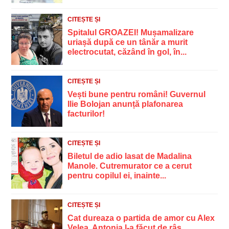
CITEȘTE ȘI
Spitalul GROAZEI! Mușamalizare
uriașă după ce un tânăr a murit
electrocutat, căzând în gol, în...
CITEȘTE ȘI
Vești bune pentru români! Guvernul
Ilie Bolojan anunță plafonarea
facturilor!
CITEȘTE ȘI
Biletul de adio lasat de Madalina
Manole. Cutremurator ce a cerut
pentru copilul ei, inainte...
CITEȘTE ȘI
Cat dureaza o partida de amor cu Alex
Velea. Antonia l-a făcut de râs