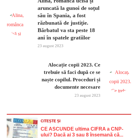
Alina, românca ucisă şi
aruncată la gunoi de soţul
său în Spania, a fost
răzbunată de justiţie.
Bărbatul va sta peste 18
ani în spatele gratiilor
23 august 2023
Alocație copii 2023. Ce
trebuie să faci după ce se
naște copilul. Proceduri și
documente necesare
23 august 2023
CITEȘTE ȘI
CE ASCUNDE ultima CIFRA a CNP-
ului? Dacă ai 3 sau 8 însemană că...