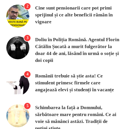
2
Cine sunt pensionarii care pot primi
sprijinul și ce alte beneficii rămân în
vigoare
3
Doliu în Poliția Română. Agentul Florin
Cătălin Șucată a murit fulgerător la
doar 44 de ani, lăsând în urmă o soție și
doi copii
4
Românii trebuie să știe asta! Ce
stimulent primesc firmele care
angajează elevi și studenți în vacanțe
5
Schimbarea la față a Domnului,
sărbătoare mare pentru români. Ce ai
voie să mânânci astăzi. Tradiții de
puțini știute