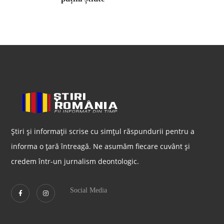
Știri și informații scrise cu simțul răspundurii pentru a
informa o țară întreagă. Ne asumăm fiecare cuvânt și
credem într-un jurnalism deontologic.
Social Media