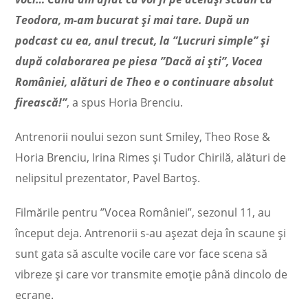
Teodora, m-am bucurat și mai tare. După un
podcast cu ea, anul trecut, la ”Lucruri simple” și
după colaborarea pe piesa ”Dacă ai ști”, Vocea
României, alături de Theo e o continuare absolut
firească!”
, a spus Horia Brenciu.
Antrenorii noului sezon sunt Smiley, Theo Rose &
Horia Brenciu, Irina Rimes și Tudor Chirilă, alături de
nelipsitul prezentator, Pavel Bartoș.
Filmările pentru ”Vocea României”, sezonul 11, au
început deja. Antrenorii s-au așezat deja în scaune și
sunt gata să asculte vocile care vor face scena să
vibreze și care vor transmite emoție până dincolo de
ecrane.