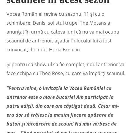
Vocea României revine cu sezonul 11 și cu o
schimbare. Denis, solistul trupei The Motans a
anunțat în urmă cu câteva luni că nu va mai ocupa
scaunul de antrenor, așadar în locului lui a fost
convocat, din nou, Horia Brenciu.
Și pentru ca show-ul să fie complet, noul antrenor va
face echipa cu Theo Rose, cu care va împărți scaunul.
”Pentru mine, o invitație la Vocea României ca
antrenor este o mare bucurie! Am participat la
patru ediții, din care am câștigat două. Chiar mi-
era dor să trăiesc la maxim fiecare apăsare de
buton și întoarcere de scaun! Nu mai vorbesc de
voci… Când am aflat că voi fi pe același scaun cu