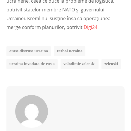
ucrainene, ceea ce duce la probleme de logistică,
potrivit statelor membre NATO și guvernului
Ucrainei. Kremlinul susține însă că operațiunea
merge conform planurilor, potrivit
Digi24
.
orase distruse ucraina
razboi ucraina
ucraina invadata de rusia
volodimir zelenski
zelenski