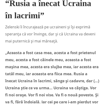
“Rusia a înecat Ucraina
în lacrimi”
Zelenski îi încurajează pe ucraineni și își exprimă
speranța că vor învinge, dar și că Ucraina va deveni
mai puternică și mai măreață.
„Aceasta a fost casa mea, acesta a fost prietenul
meu, acesta a fost câinele meu, aceasta a fost
mașina mea, acesta era slujba mea, iar acesta era
tatăl meu, iar aceasta era fiica mea. Rusia a
înecat Ucraina în lacrimi, sânge și cadavre, dar (…)
Ucraina știe ce va urma… Ucraina va câștiga. Vor
fi noi orașe. Vor fi noi vise. Va fi o nouă poveste. Și
va fi, fără îndoială. Iar cei pe care i-am pierdut vor