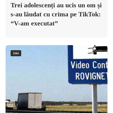
Trei adolescenți au ucis un om și
s-au lăudat cu crima pe TikTok:
“V-am executat”
Știri