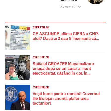
nucleară!”
23 martie 2022
CITEȘTE ȘI
CE ASCUNDE ultima CIFRA a CNP-
ului? Dacă ai 3 sau 8 însemană că...
CITEȘTE ȘI
Spitalul GROAZEI! Mușamalizare
uriașă după ce un tânăr a murit
electrocutat, căzând în gol, în...
CITEȘTE ȘI
Vești bune pentru români! Guvernul
Ilie Bolojan anunță plafonarea
facturilor!