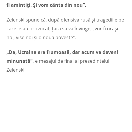
fi amintiți. Și vom cânta din nou”.
Zelenski spune că, după ofensiva rusă și tragediile pe
care le-au provocat, țara sa va învinge, „vor fi orașe
noi, vise noi și o nouă poveste”.
„Da, Ucraina era frumoasă, dar acum va deveni
minunată”,
e mesajul de final al președintelui
Zelenski.