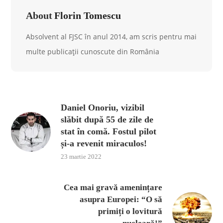
About
Florin Tomescu
Absolvent al FJSC în anul 2014, am scris pentru mai
multe publicații cunoscute din România
Daniel Onoriu, vizibil
slăbit după 55 de zile de
stat în comă. Fostul pilot
și-a revenit miraculos!
23 martie 2022
Cea mai gravă amenințare
asupra Europei: “O să
primiți o lovitură