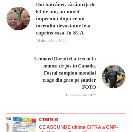
Doi bătrânei, căsătoriţi de
63 de ani, au murit
împreună după ce un
incendiu devastator le-a
cuprins casa, în SUA
16 decembrie 2022
Leonard Doroftei a trecut la
munca de jos în Canada.
Fostul campion mondial
trage din greu pe şantier
FOTO
16 decembrie 2022
CITEȘTE ȘI
CE ASCUNDE ultima CIFRA a CNP-