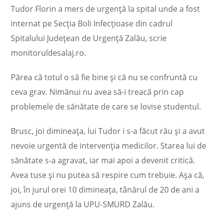
Tudor Florin a mers de urgență la spital unde a fost
internat pe Secția Boli Infecțioase din cadrul
Spitalului Județean de Urgență Zalău, scrie
monitoruldesalaj.ro.
Părea că totul o să fie bine și că nu se confruntă cu
ceva grav. Nimănui nu avea să-i treacă prin cap
problemele de sănătate de care se lovise studentul.
Brusc, joi dimineața, lui Tudor i s-a făcut rău și a avut
nevoie urgentă de intervenția medicilor. Starea lui de
sănătate s-a agravat, iar mai apoi a devenit critică.
Avea tuse și nu putea să respire cum trebuie. Așa că,
joi, în jurul orei 10 dimineața, tânărul de 20 de ani a
ajuns de urgență la UPU-SMURD Zalău.