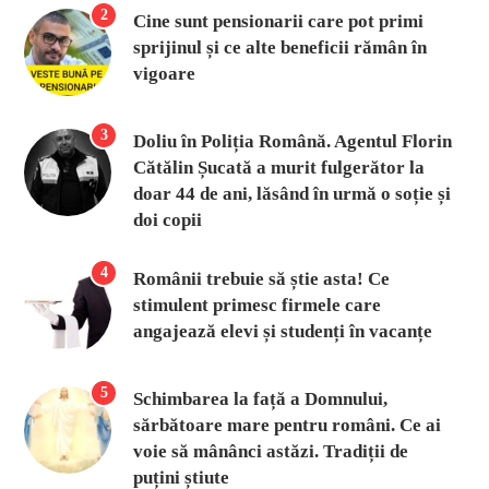
2
Cine sunt pensionarii care pot primi
sprijinul și ce alte beneficii rămân în
vigoare
3
Doliu în Poliția Română. Agentul Florin
Cătălin Șucată a murit fulgerător la
doar 44 de ani, lăsând în urmă o soție și
doi copii
4
Românii trebuie să știe asta! Ce
stimulent primesc firmele care
angajează elevi și studenți în vacanțe
5
Schimbarea la față a Domnului,
sărbătoare mare pentru români. Ce ai
voie să mânânci astăzi. Tradiții de
puțini știute