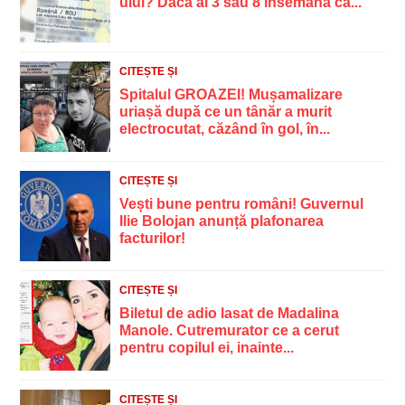
ului? Dacă ai 3 sau 8 însemană că...
CITEȘTE ȘI
Spitalul GROAZEI! Mușamalizare
uriașă după ce un tânăr a murit
electrocutat, căzând în gol, în...
CITEȘTE ȘI
Vești bune pentru români! Guvernul
Ilie Bolojan anunță plafonarea
facturilor!
CITEȘTE ȘI
Biletul de adio lasat de Madalina
Manole. Cutremurator ce a cerut
pentru copilul ei, inainte...
CITEȘTE ȘI