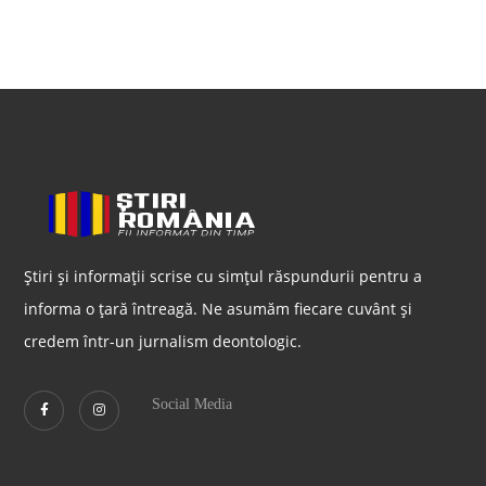
Știri și informații scrise cu simțul răspundurii pentru a
informa o țară întreagă. Ne asumăm fiecare cuvânt și
credem într-un jurnalism deontologic.
Social Media