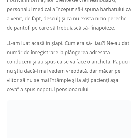
Potrivit informațiilor oferite de vremeanoua.ro,
personalul medical a început să-i spună bărbatului că
a venit, de fapt, desculț și că nu există nicio pereche
de pantofi pe care să trebuiască să-i înapoieze.
„L-am luat acasă în șlapi. Cum era să-l iau?! Ne-au dat
număr de înregistrare la plângerea adresată
conducerii și au spus că se va face o anchetă. Papucii
nu știu dacă-i mai vedem vreodată, dar măcar pe
viitor să nu se mai întâmple și la alți pacienți așa
ceva” a spus nepotul pensionarului.