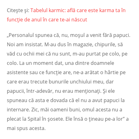
Citește și:
Tabelul karmic: află care este karma ta în
funcţie de anul în care te-ai născut
„Personalul spunea că, nu, moșul a venit fără papuci.
Noi am insistat. M-au dus în magazie, chipurile, să
văd cu ochii mei că nu sunt, m-au purtat pe colo, pe
colo. La un moment dat, una dintre doamnele
asistente sau ce funcție are, ne-a arătat o hârtie pe
care erau trecute bunurile unchiului meu, dar
papucii, într-adevăr, nu erau menționați. Și ele
spuneau că asta e dovada că el nu a avut papuci la
internare. Zic, măi oameni buni, omul acesta nu a
plecat la Spital în șosete. Ele însă o țineau pe-a lor” a
mai spus acesta.