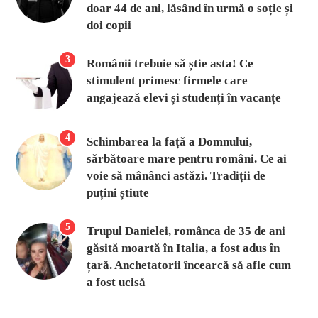
doar 44 de ani, lăsând în urmă o soție și
doi copii
3
Românii trebuie să știe asta! Ce
stimulent primesc firmele care
angajează elevi și studenți în vacanțe
4
Schimbarea la față a Domnului,
sărbătoare mare pentru români. Ce ai
voie să mânânci astăzi. Tradiții de
puțini știute
5
Trupul Danielei, românca de 35 de ani
găsită moartă în Italia, a fost adus în
țară. Anchetatorii încearcă să afle cum
a fost ucisă