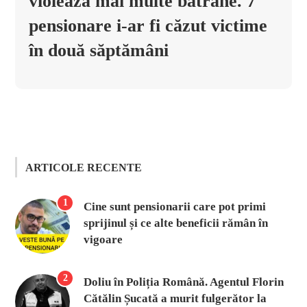
violează mai multe bătrâne. 7
pensionare i-ar fi căzut victime
în două săptămâni
ARTICOLE RECENTE
1
Cine sunt pensionarii care pot primi
sprijinul și ce alte beneficii rămân în
vigoare
2
Doliu în Poliția Română. Agentul Florin
Cătălin Șucată a murit fulgerător la