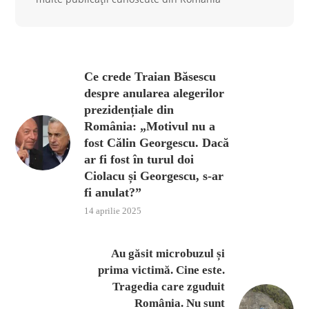
Ce crede Traian Băsescu
despre anularea alegerilor
prezidențiale din
România: „Motivul nu a
fost Călin Georgescu. Dacă
ar fi fost în turul doi
Ciolacu și Georgescu, s-ar
fi anulat?”
14 aprilie 2025
Au găsit microbuzul și
prima victimă. Cine este.
Tragedia care zguduit
România. Nu sunt