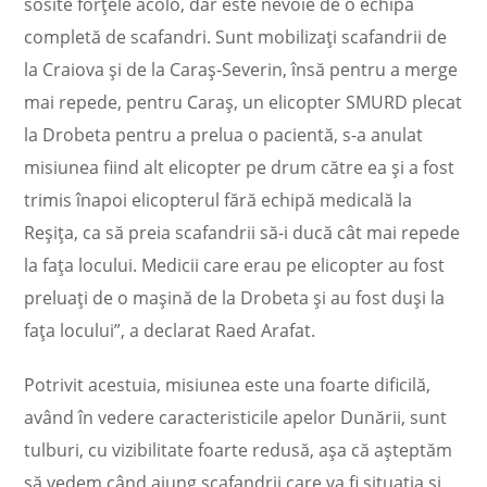
sosite forţele acolo, dar este nevoie de o echipă
completă de scafandri. Sunt mobilizaţi scafandrii de
la Craiova şi de la Caraş-Severin, însă pentru a merge
mai repede, pentru Caraş, un elicopter SMURD plecat
la Drobeta pentru a prelua o pacientă, s-a anulat
misiunea fiind alt elicopter pe drum către ea şi a fost
trimis înapoi elicopterul fără echipă medicală la
Reşiţa, ca să preia scafandrii să-i ducă cât mai repede
la faţa locului. Medicii care erau pe elicopter au fost
preluaţi de o maşină de la Drobeta şi au fost duşi la
faţa locului”, a declarat Raed Arafat.
Potrivit acestuia, misiunea este una foarte dificilă,
având în vedere caracteristicile apelor Dunării, sunt
tulburi, cu vizibilitate foarte redusă, aşa că aşteptăm
să vedem când ajung scafandrii care va fi situaţia şi