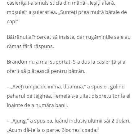
casierița i-a smuls sticla din mână. „Ieșiți afară,
moșule!” a șuierat ea. „Sunteți prea multă bătaie de
cap!”
Bătrânul a încercat să insiste, dar rugămințile sale au
rămas fără răspuns.
Brandon nu a mai suportat. S-a dus la casieriță și a
oferit să plătească pentru bătrân.
– „Aveți un pic de inimă, doamnă,” a spus el, golind
paharul pe tejghea. Femeia s-a uitat disprețuitor la el
înainte de a număra banii.
– „Ajung,” a spus ea, luând inclusiv ultimii săi 2 dolari.
„Acum dă-te la o parte. Blochezi coada.”