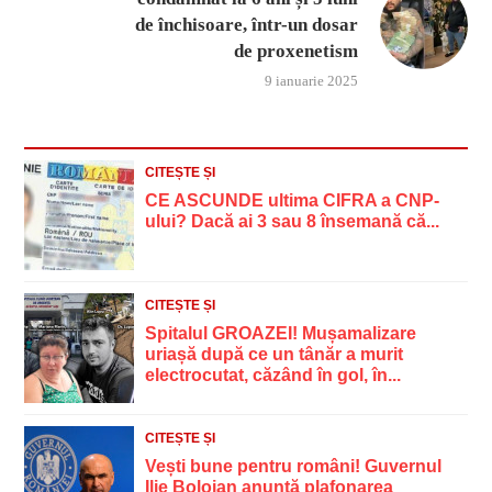
de închisoare, într-un dosar
de proxenetism
9 ianuarie 2025
CITEȘTE ȘI
CE ASCUNDE ultima CIFRA a CNP-
ului? Dacă ai 3 sau 8 însemană că...
CITEȘTE ȘI
Spitalul GROAZEI! Mușamalizare
uriașă după ce un tânăr a murit
electrocutat, căzând în gol, în...
CITEȘTE ȘI
Vești bune pentru români! Guvernul
Ilie Bolojan anunță plafonarea