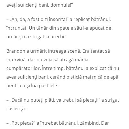
aveți suficienți bani, domnule!”
– „Ah, da, a fost o zi însorită!” a replicat bătrânul,
încruntat. Un tânăr din spatele său l-a apucat de
umăr și i-a strigat la ureche.
Brandon a urmărit întreaga scenă. Era tentat să
intervină, dar nu voia să atragă mânia
cumpărătorilor. Între timp, bătrânul a explicat că nu
avea suficienți bani, cerând o sticlă mai mică de apă
pentru a-și lua pastilele.
– „Dacă nu puteți plăti, va trebui să plecați!” a strigat
casierița.
– „Pot pleca?” a întrebat bătrânul, zâmbind. Dar