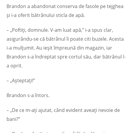
Brandon a abandonat conserva de fasole pe tejghea
și i-a oferit bătrânului sticla de apă.
– „Poftiți, domnule. V-am luat apă,” i-a spus clar,
asigurându-se că bătrânul îi poate citi buzele. Acesta
i-a mulțumit. Au ieșit împreună din magazin, iar
Brandon s-a îndreptat spre cortul său, dar bătrânul l-
a oprit.
– „Așteptați!”
Brandon s-a întors.
– „De ce m-ați ajutat, când evident aveați nevoie de
bani?”