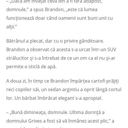
– „Dacă am învățat ceva din a fi fără adăpost,
domnule,” a spus Brandon, „este că lumea
funcționează doar când oamenii sunt buni unii cu
alții.”
Bătrânul a plecat, dar cu o privire gânditoare.
Brandon a observat că acesta s-a urcat într-un SUV
strălucitor și s-a întrebat de ce un om ca el nu și-ar
permite o sticlă de apă.
A doua zi, în timp ce Brandon împărțea cartofi prăjiți
reci copiilor săi, un sedan argintiu a oprit lângă cortul
lor. Un bărbat îmbrăcat elegant s-a apropiat.
– „Bună dimineața, domnule. Ultima dorință a
domnului Grives a fost să vă înmânez acest plic,” a