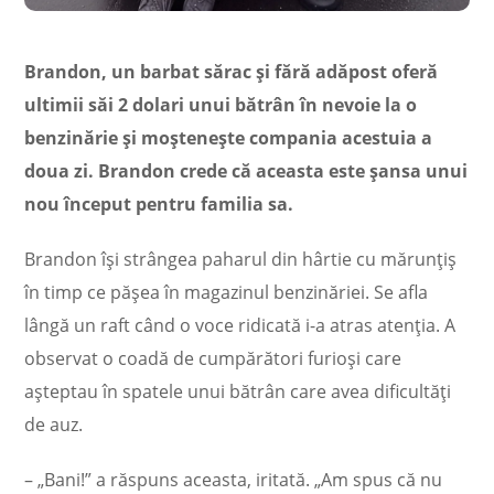
Brandon, un barbat sărac și fără adăpost oferă
ultimii săi 2 dolari unui bătrân în nevoie la o
benzinărie și moștenește compania acestuia a
doua zi. Brandon crede că aceasta este șansa unui
nou început pentru familia sa.
Brandon își strângea paharul din hârtie cu mărunțiș
în timp ce pășea în magazinul benzinăriei. Se afla
lângă un raft când o voce ridicată i-a atras atenția. A
observat o coadă de cumpărători furioși care
așteptau în spatele unui bătrân care avea dificultăți
de auz.
– „Bani!” a răspuns aceasta, iritată. „Am spus că nu