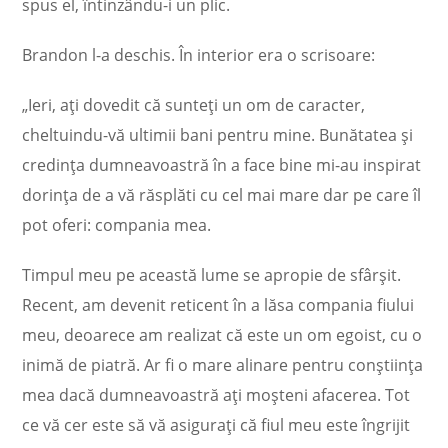
spus el, întinzându-i un plic.
Brandon l-a deschis. În interior era o scrisoare:
„Ieri, ați dovedit că sunteți un om de caracter,
cheltuindu-vă ultimii bani pentru mine. Bunătatea și
credința dumneavoastră în a face bine mi-au inspirat
dorința de a vă răsplăti cu cel mai mare dar pe care îl
pot oferi: compania mea.
Timpul meu pe această lume se apropie de sfârșit.
Recent, am devenit reticent în a lăsa compania fiului
meu, deoarece am realizat că este un om egoist, cu o
inimă de piatră. Ar fi o mare alinare pentru conștiința
mea dacă dumneavoastră ați moșteni afacerea. Tot
ce vă cer este să vă asigurați că fiul meu este îngrijit