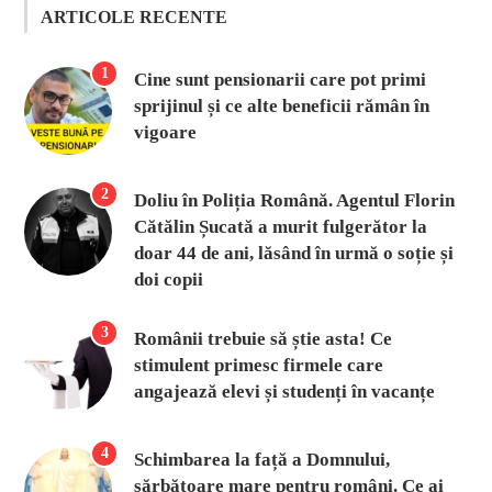
ARTICOLE RECENTE
1
Cine sunt pensionarii care pot primi
sprijinul și ce alte beneficii rămân în
vigoare
2
Doliu în Poliția Română. Agentul Florin
Cătălin Șucată a murit fulgerător la
doar 44 de ani, lăsând în urmă o soție și
doi copii
3
Românii trebuie să știe asta! Ce
stimulent primesc firmele care
angajează elevi și studenți în vacanțe
4
Schimbarea la față a Domnului,
sărbătoare mare pentru români. Ce ai